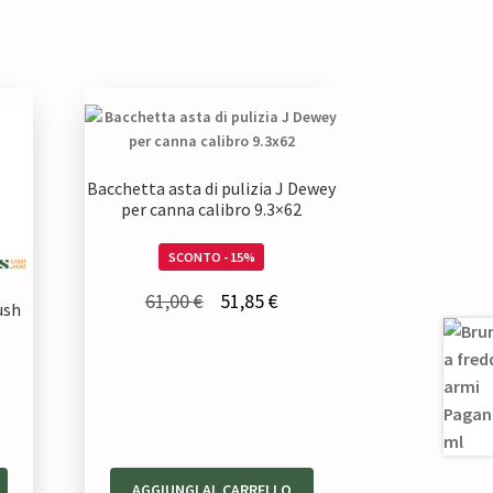
Bacchetta asta di pulizia J Dewey
per canna calibro 9.3×62
SCONTO - 15%
Il
Il
61,00
€
51,85
€
ush
prezzo
prezzo
originale
attuale
era:
è:
61,00 €.
51,85 €.
zo
ale
AGGIUNGI AL CARRELLO