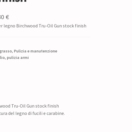
Il
30
€
er legno Birchwood Tru-Oil Gun stock finish
zzo
prezzo
ginale
attuale
è:
 grasso
,
Pulizia e manutenzione
0 €.
lio
,
pulizia armi
15,30 €.
wood Tru-Oil Gun stock finish
ra del legno di fucili e carabine.