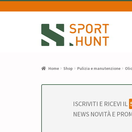
Vai
Vai
alla
al
navigazione
contenuto
Home
Shop
Pulizia e manutenzione
Oli
ISCRIVITI E RICEVI IL
NEWS NOVITÀ E PROM