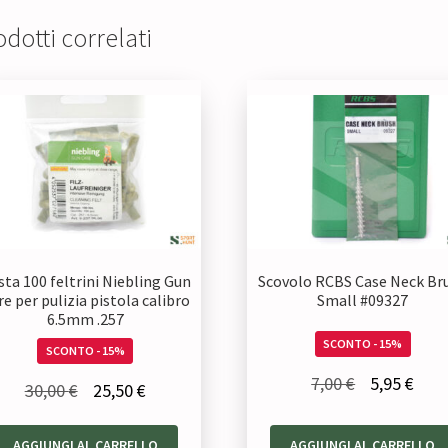
dotti correlati
sta 100 feltrini Niebling Gun
Scovolo RCBS Case Neck Br
re per pulizia pistola calibro
Small #09327
6.5mm .257
SCONTO - 15%
SCONTO - 15%
Il
Il
7,00
€
5,95
€
Il
Il
30,00
€
25,50
€
prezzo
prez
prezzo
prezzo
originale
attu
AGGIUNGI AL CARRELLO
AGGIUNGI AL CARRELLO
originale
attuale