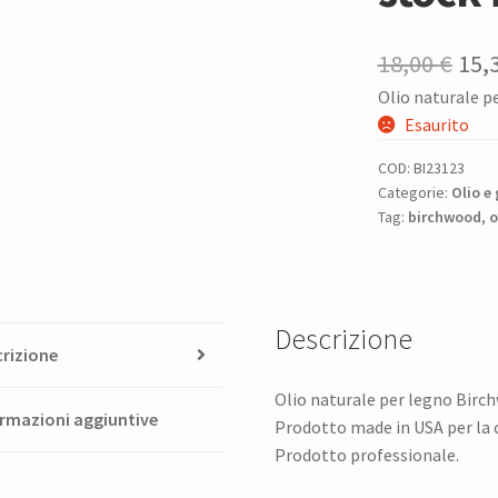
Il
18,00
€
15,
Olio naturale p
pre
Esaurito
ori
COD:
BI23123
era:
Categorie:
Olio e
Tag:
birchwood
18,0
,
o
Descrizione
rizione
Olio naturale per legno Birch
rmazioni aggiuntive
Prodotto made in USA per la cu
Prodotto professionale.