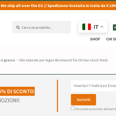
We ship all over the EU // Spedizione Gratuita in Italia da € 100
Cerca
Cerca
IT
un
un
prodotto...
prodotto...
SHOP
CHI 
o e grasso
Olio naturale per legno Birchwood Tru-Oil Gun stock finish
5% DI SCONTO
OZIONI!
Cliccando su Iscriviti, dichiari 