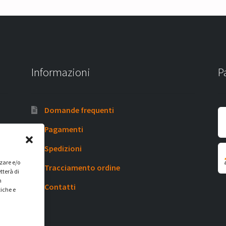
Informazioni
P
Domande frequenti
Pagamenti
Spedizioni
zzare e/o
Tracciamento ordine
tterà di
n
Contatti
tiche e