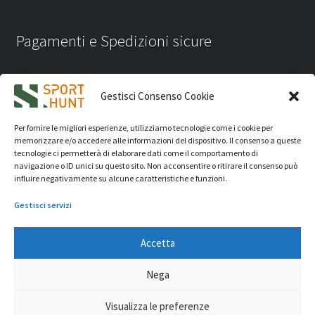
Pagamenti e Spedizioni sicure
Gestisci Consenso Cookie
Per fornire le migliori esperienze, utilizziamo tecnologie come i cookie per
memorizzare e/o accedere alle informazioni del dispositivo. Il consenso a queste
tecnologie ci permetterà di elaborare dati come il comportamento di
navigazione o ID unici su questo sito. Non acconsentire o ritirare il consenso può
influire negativamente su alcune caratteristiche e funzioni.
Gestisci servizi
Accetta
iVision Communication S.r.l.
- P.Iva 04233830407 - REA: RN
Nega
331582 Copyright 2026. Tutti i diritti riservati.
© Sport Hunt 2026
Visualizza le preferenze