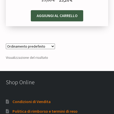
prezzo
prezzo
originale
attuale
AGGIUNGI AL CARRELLO
era:
è:
29,00 €.
23,20 €.
Visualizzazione del risultato
Shop Online
Condizioni di Vendita
Politica di rimborso e termini di reso