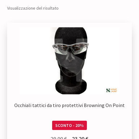
Visualizzazione del risultato
Occhiali tattici da tiro protettivi Browning On Point
SCONTO - 20%
Il
Il
29,00
€
23,20
€