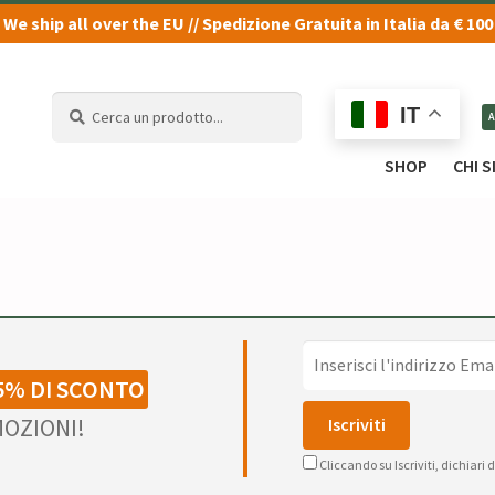
We ship all over the EU // Spedizione Gratuita in Italia da € 100
Cerca
Cerca
IT
un
un
prodotto...
prodotto...
SHOP
CHI 
5% DI SCONTO
OZIONI!
Cliccando su Iscriviti, dichiari 