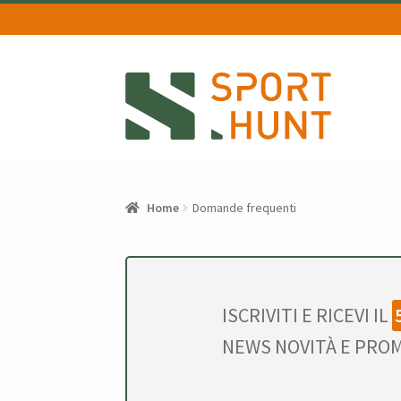
Vai
Vai
alla
al
navigazione
contenuto
Home
Domande frequenti
ISCRIVITI E RICEVI IL
NEWS NOVITÀ E PROM