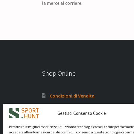
la merce al corriere.
Shop Online
Condizioni di Vendita
Politica di rimborso e termini di reso
Gestisci Consenso Cookie
Privacy Policy
Per fornire le migliori esperienze, utilizziamo tecnologie come i cookie per memori
Cookie Policy (UE)
accedere alle informazioni del dispositivo. Il consenso a queste tecnologie ci perme