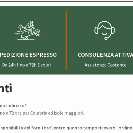
PEDIZIONE ESPRESSO
CONSULENZA ATTIV
Da 24h fino a 72h (Isole)
Assistenza Costante
ti
io indirizzo?
no a 72 ore per Calabria ed isole maggiori.
disponibilità del fornitore’, entro quanto tempo riceverò l’ordine