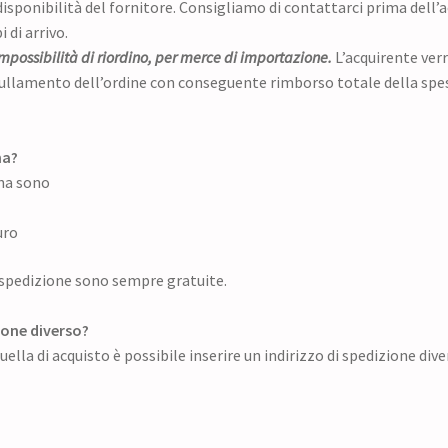
isponibilità del fornitore. Consigliamo di contattarci prima dell’ac
 di arrivo.
impossibilità di riordino, per merce di importazione.
L’acquirente verr
nnullamento dell’ordine con conseguente rimborso totale della spesa
na?
gna sono
uro
di spedizione sono sempre gratuite.
zione diverso?
quella di acquisto è possibile inserire un indirizzo di spedizione dive