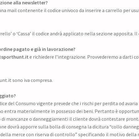
izione alla newsletter?
una mail contenente il codice univoco da inserire a carrello per usu
arrello’ o ‘Cassa’ il codice andrà applicato nella sezione apposita.
rdine pagato e già in lavorazione?
sporthunt.it
e richiedere l’integrazione. Provvederemo a darti co
hunt.it sono iva compresa.
eggiato?
ice del Consumo vigente prevede che i rischi per perdita od avaria 
 entra materialmente in possesso dei beni. Pertanto è opportuno 
aso di mancanze o danneggiamenti il cliente dovrà contestare pronta
ne dovrà apporre sulla bolla di consegna la dicitura “collo dannegg
 della merce con riserva di controllo” specificando il motivo della ri