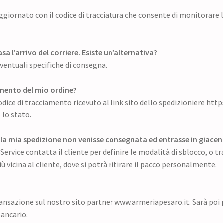
giornato con il codice di tracciatura che consente di monitorare l
sa l’arrivo del corriere. Esiste un’alternativa?
 eventuali specifiche di consegna.
amento del mio ordine?
 codice di tracciamento ricevuto al link sito dello spedizioniere htt
 lo stato.
a mia spedizione non venisse consegnata ed entrasse in giacenza 
 Service contatta il cliente per definire le modalità di sblocco, o
ù vicina al cliente, dove si potrà ritirare il pacco personalmente.
ransazione sul nostro sito partner www.armeriapesaro.it. Sarà poi 
bancario.