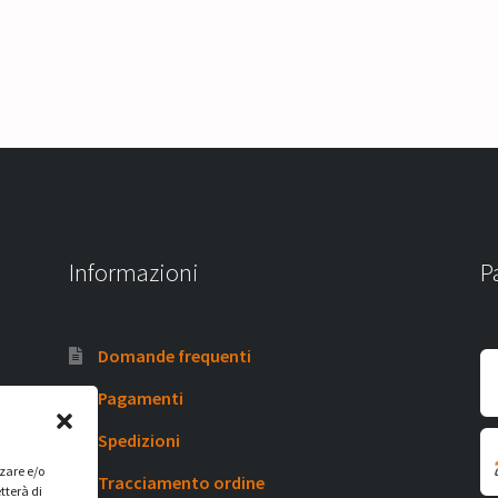
Informazioni
P
Domande frequenti
Pagamenti
Spedizioni
zzare e/o
Tracciamento ordine
tterà di