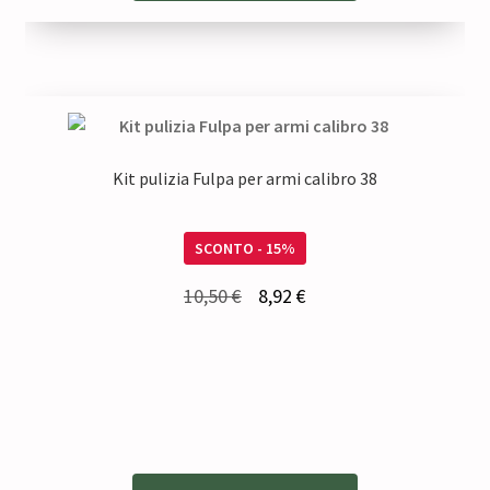
Kit pulizia Fulpa per armi calibro 38
SCONTO - 15%
Il
Il
10,50
€
8,92
€
prezzo
prezzo
originale
attuale
era:
è:
10,50 €.
8,92 €.