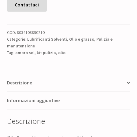
marino
Contattaci
multifunzione
per
armi
COD:
8034108890210
Ambro-
Categorie:
Lubrificanti Solventi
,
Olio e grasso
,
Pulizia e
Sol
manutenzione
quantità
Tag:
ambro sol
,
kit pulizia
,
olio
Descrizione
Informazioni aggiuntive
Descrizione