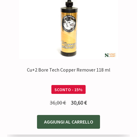
Cu+2 Bore Tech Copper Remover 118 ml
SCONTO - 15%
Il
Il
36,00
€
30,60
€
prezzo
prezzo
originale
attuale
AGGIUNGI AL CARRELLO
era:
è: