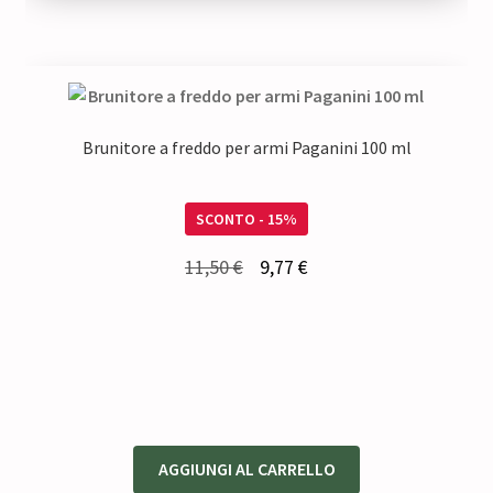
36,00 €.
30,60 €.
Brunitore a freddo per armi Paganini 100 ml
SCONTO - 15%
Il
Il
11,50
€
9,77
€
prezzo
prezzo
originale
attuale
era:
è:
11,50 €.
9,77 €.
AGGIUNGI AL CARRELLO