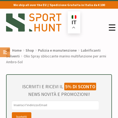
We ship all over the EU // Spedizione Gratuita in Italia da € 100
Vai
Vai
alla
al
IT
navigazione
contenuto
Home
Shop
Pulizia e manutenzione
Lubrificanti
Solventi
Olio Spray sbloccante marino multifunzione per armi
Ambro-Sol
ISCRIVITI E RICEVI IL
5% DI SCONTO
NEWS NOVITÀ E PROMOZIONI!