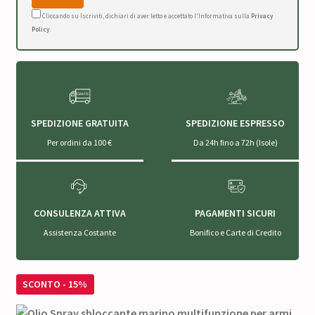
Cliccando su Iscriviti, dichiari di aver letto e accettato l'Informativa sulla
Privacy
Policy
.
SPEDIZIONE GRATUITA
SPEDIZIONE ESPRESSO
Per ordini da 100 €
Da 24h fino a 72h (Isole)
CONSULENZA ATTIVA
PAGAMENTI SICURI
Assistenza Costante
Bonifico e Carte di Credito
SCONTO - 15%