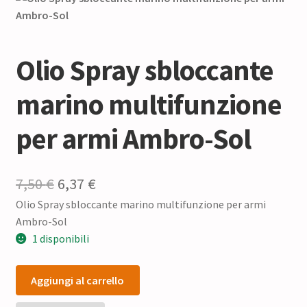
Olio Spray sbloccante
marino multifunzione
per armi Ambro-Sol
Il
Il
7,50
€
6,37
€
Olio Spray sbloccante marino multifunzione per armi
prezzo
prezzo
Ambro-Sol
originale
attuale
1 disponibili
era:
è:
Olio
7,50 €.
6,37 €.
Aggiungi al carrello
Spray
sbloccante