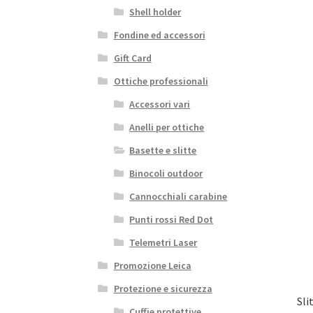
Shell holder
Fondine ed accessori
Gift Card
Ottiche professionali
Accessori vari
Anelli per ottiche
Basette e slitte
Binocoli outdoor
Cannocchiali carabine
Punti rossi Red Dot
Telemetri Laser
Promozione Leica
Protezione e sicurezza
Sli
Cuffie protettive