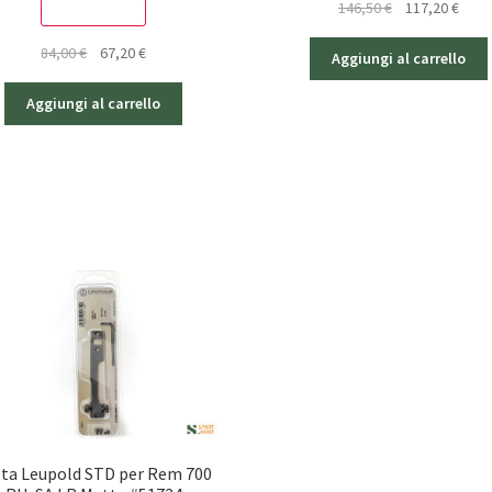
Il
Il
146,50
€
117,20
€
SCONTO - 20%
prezzo
prez
Il
Il
84,00
€
67,20
€
originale
attua
Aggiungi al carrello
prezzo
prezzo
era:
è:
originale
attuale
146,50 €.
117,2
Aggiungi al carrello
era:
è:
84,00 €.
67,20 €.
tta Leupold STD per Rem 700