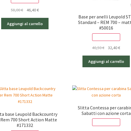
Il
Il
58,00
€
46,40
€
prezzo
prezzo
Base per anelli Leupold S
Standard – REM 700 – mat
originale
attuale
Aggiungi al carrello
#50016
era:
è:
58,00 €.
46,40 €.
SCONTO - 20%
Il
Il
40,50
€
32,40
€
prezzo
prezz
originale
attual
Aggiungi al carrello
era:
è:
40,50 €.
32,40 
Slitta Contessa per carabi
Sabatti con azione corta
tta base Leupold Backcountry
 Rem 700 Short Action Matte
SCONTO - 20%
#171332