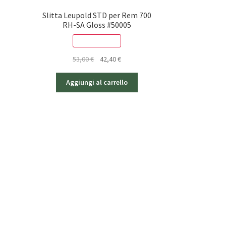
zo
Slitta Leupold STD per Rem 700
RH-SA Gloss #50005
le
SCONTO - 20%
0 €.
Il
Il
53,00
€
42,40
€
prezzo
prezzo
originale
attuale
Aggiungi al carrello
era:
è:
53,00 €.
42,40 €.