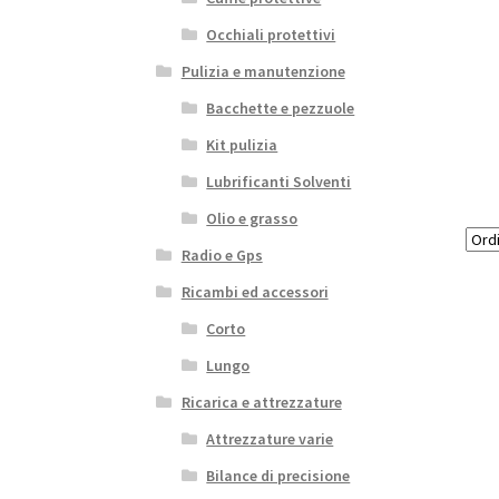
Occhiali protettivi
Pulizia e manutenzione
Bacchette e pezzuole
Kit pulizia
Lubrificanti Solventi
Olio e grasso
Radio e Gps
Ricambi ed accessori
Corto
Lungo
Ricarica e attrezzature
Attrezzature varie
Bilance di precisione