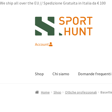
We ship all over the EU // Spedizione Gratuita in Italia da € 100
Vai
Vai
alla
al
navigazione
contenuto
Account
Shop
Chi siamo
Domande frequenti
Home
Shop
Ottiche professionali
Basette