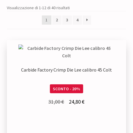
Visualizzazione di 1-12 di 40 risultati
1
2
3
4
Carbide Factory Crimp Die Lee calibro 45 Colt
SCONTO - 20%
Il
Il
31,00
€
24,80
€
prezzo
prezzo
originale
attuale
era:
è: