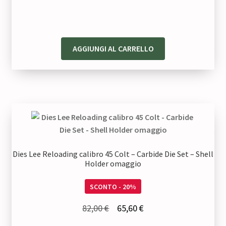
era:
è:
82,00 €.
65,60 €.
AGGIUNGI AL CARRELLO
Dies Lee Reloading calibro 45 Colt – Carbide Die Set – Shell
Holder omaggio
SCONTO - 20%
Il
Il
82,00
€
65,60
€
prezzo
prezzo