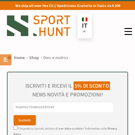
We ship all over the EU // Spedizione Gratuita in Italia da € 100
Vai
Vai
alla
al
IT
navigazione
contenuto
Home
Shop
Dies e matrici
ISCRIVITI E RICEVI IL
5% DI SCONTO
NEWS NOVITÀ E PROMOZIONI!
Cliccando su Iscriviti, dichiari di aver letto e accettato l'Informativa sulla
Privacy
Policy
.