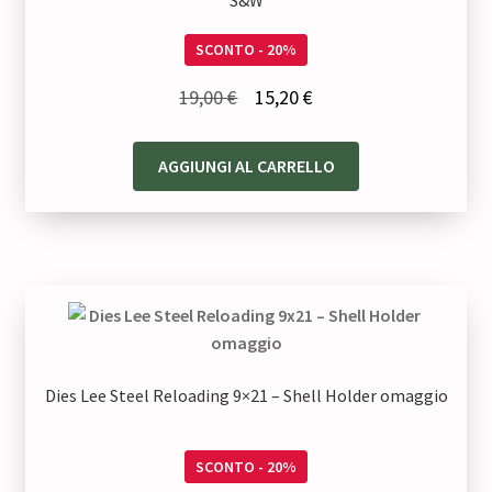
SCONTO - 20%
Il
Il
19,00
€
15,20
€
prezzo
prezzo
originale
attuale
AGGIUNGI AL CARRELLO
era:
è:
19,00 €.
15,20 €.
Dies Lee Steel Reloading 9×21 – Shell Holder omaggio
SCONTO - 20%