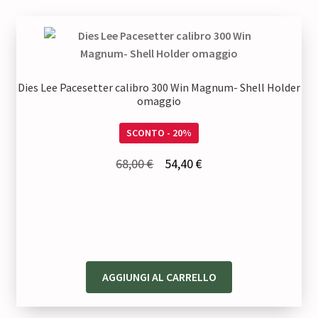
Dies Lee Pacesetter calibro 300 Win Magnum- Shell Holder
omaggio
SCONTO - 20%
Il
Il
68,00
€
54,40
€
prezzo
prezzo
originale
attuale
era:
è:
68,00 €.
54,40 €.
AGGIUNGI AL CARRELLO