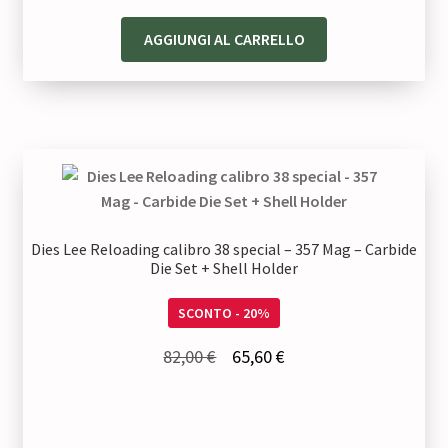
prezzo
prezzo
originale
attuale
AGGIUNGI AL CARRELLO
era:
è:
58,00 €.
46,40 €.
Dies Lee Reloading calibro 38 special – 357 Mag – Carbide
Die Set + Shell Holder
SCONTO - 20%
Il
Il
82,00
€
65,60
€
prezzo
prezzo
originale
attuale
era:
è: