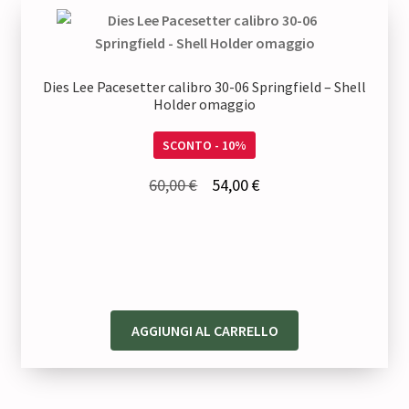
Dies Lee Pacesetter calibro 30-06 Springfield – Shell
Holder omaggio
SCONTO - 10%
Il
Il
60,00
€
54,00
€
prezzo
prezzo
originale
attuale
era:
è:
60,00 €.
54,00 €.
AGGIUNGI AL CARRELLO