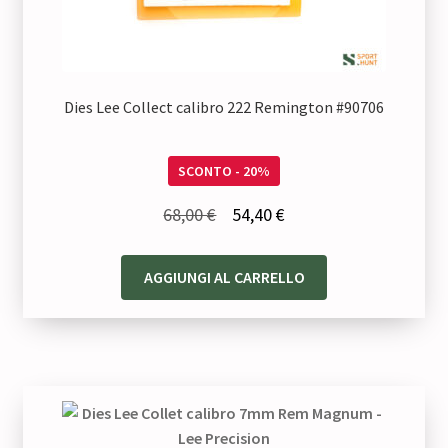
Dies Lee Collect calibro 222 Remington #90706
SCONTO - 20%
Il
Il
68,00
€
54,40
€
prezzo
prezzo
originale
attuale
AGGIUNGI AL CARRELLO
era:
è:
68,00 €.
54,40 €.