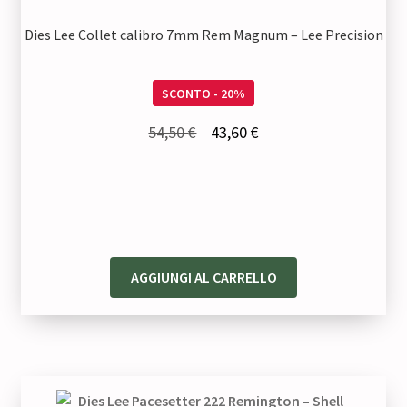
Dies Lee Collet calibro 7mm Rem Magnum – Lee Precision
SCONTO - 20%
Il
Il
54,50
€
43,60
€
prezzo
prezzo
originale
attuale
era:
è:
54,50 €.
43,60 €.
AGGIUNGI AL CARRELLO