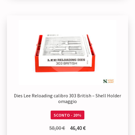
Dies Lee Reloading calibro 303 British – Shell Holder
omaggio
SCONTO - 20%
Il
Il
58,00
€
46,40
€