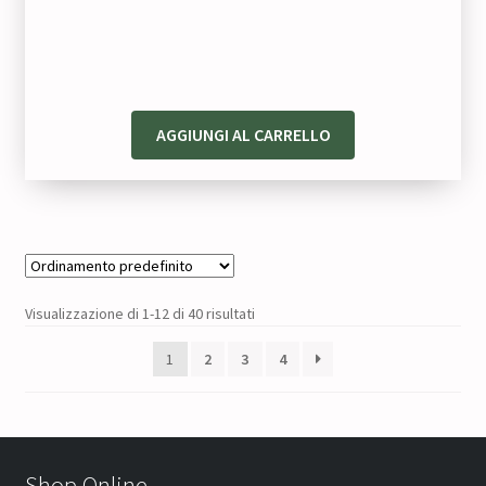
originale
attuale
era:
è:
82,00 €.
65,60 €.
AGGIUNGI AL CARRELLO
Visualizzazione di 1-12 di 40 risultati
1
2
3
4
Shop Online