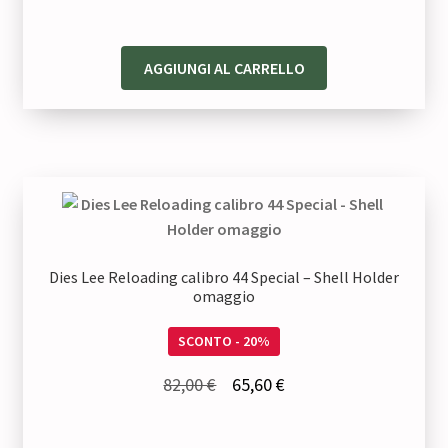
82,00 €.
65,60 €.
AGGIUNGI AL CARRELLO
Dies Lee Reloading calibro 44 Special – Shell Holder
omaggio
SCONTO - 20%
Il
Il
82,00
€
65,60
€
prezzo
prezzo
originale
attuale