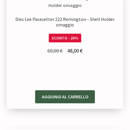
Dies Lee Pacesetter 222 Remington – Shell Holder
omaggio
SCONTO - 20%
Il
Il
60,00
€
48,00
€
prezzo
prezzo
originale
attuale
era:
è:
60,00 €.
48,00 €.
AGGIUNGI AL CARRELLO