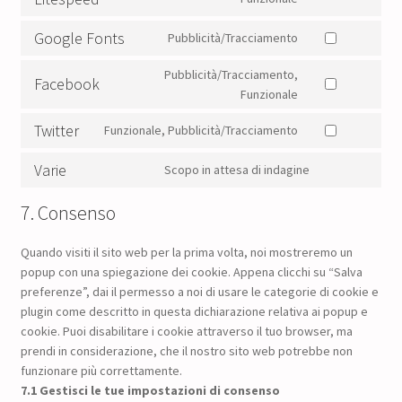
service
Consent
sendinblue
to
Google Fonts
Pubblicità/Tracciamento
service
Consent
litespeed
to
Pubblicità/Tracciamento,
Facebook
service
Consent
Funzionale
google-
to
fonts
Twitter
Funzionale, Pubblicità/Tracciamento
service
Consent
facebook
to
Varie
Scopo in attesa di indagine
service
Consent
twitter
to
7. Consenso
service
varie
Quando visiti il sito web per la prima volta, noi mostreremo un
popup con una spiegazione dei cookie. Appena clicchi su “Salva
preferenze”, dai il permesso a noi di usare le categorie di cookie e
plugin come descritto in questa dichiarazione relativa ai popup e
cookie. Puoi disabilitare i cookie attraverso il tuo browser, ma
prendi in considerazione, che il nostro sito web potrebbe non
funzionare più correttamente.
7.1 Gestisci le tue impostazioni di consenso