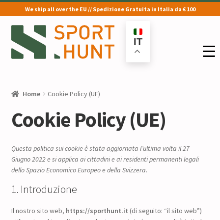
We ship all over the EU // Spedizione Gratuita in Italia da € 100
Vai
Vai
alla
al
IT
navigazione
contenuto
Home
Cookie Policy (UE)
Cookie Policy (UE)
Questa politica sui cookie è stata aggiornata l’ultima volta il 27
Giugno 2022 e si applica ai cittadini e ai residenti permanenti legali
dello Spazio Economico Europeo e della Svizzera.
1. Introduzione
Il nostro sito web,
https://sporthunt.it
(di seguito: “il sito web”)