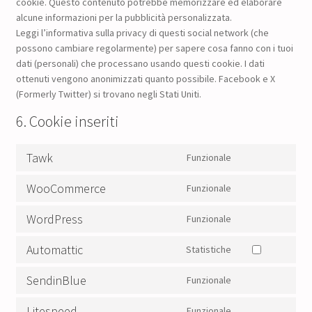
cookie. Questo contenuto potrebbe memorizzare ed elaborare
alcune informazioni per la pubblicità personalizzata.
Leggi l’informativa sulla privacy di questi social network (che
possono cambiare regolarmente) per sapere cosa fanno con i tuoi
dati (personali) che processano usando questi cookie. I dati
ottenuti vengono anonimizzati quanto possibile. Facebook e X
(Formerly Twitter) si trovano negli Stati Uniti.
6. Cookie inseriti
Tawk
Funzionale
Consent
to
WooCommerce
Funzionale
service
Consent
tawk
to
WordPress
Funzionale
service
Consent
woocommerce
to
Automattic
Statistiche
service
Consent
wordpress
to
SendinBlue
Funzionale
service
Consent
automattic
to
Litespeed
Funzionale