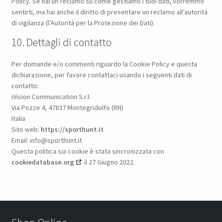
Policy. Se hai un reclamo su come gestiamo i tuoi dati, vorremmo
sentirti, ma hai anche il diritto di presentare un reclamo all’autorità
di vigilanza (l’Autorità per la Protezione dei Dati).
10. Dettagli di contatto
Per domande e/o commenti riguardo la Cookie Policy e questa
dichiarazione, per favore contattaci usando i seguenti dati di
contatto:
iVision Communication S.r.l.
Via Pozze 4, 47837 Montegridolfo (RN)
Italia
Sito web:
https://sporthunt.it
Email:
info@
sporthunt.it
Questa politica sui cookie è stata sincronizzata con
cookiedatabase.org
il 27 Giugno 2022.