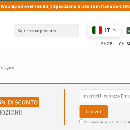
We ship all over the EU // Spedizione Gratuita in Italia da € 100
Cerca
Cerca
IT
un
un
prodotto...
prodotto...
SHOP
CHI 
e e ogive
5% DI SCONTO
OZIONI!
Cliccando su Iscriviti, dichiari 