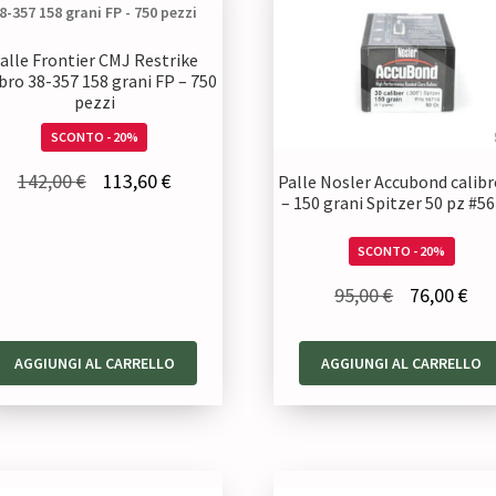
alle Frontier CMJ Restrike
ibro 38-357 158 grani FP – 750
pezzi
SCONTO - 20%
Il
Il
142,00
€
113,60
€
Palle Nosler Accubond calibr
– 150 grani Spitzer 50 pz #5
prezzo
prezzo
originale
attuale
SCONTO - 20%
era:
è:
Il
Il
95,00
€
76,00
€
142,00 €.
113,60 €.
prezzo
pre
originale
att
AGGIUNGI AL CARRELLO
AGGIUNGI AL CARRELLO
era:
è:
95,00 €.
76,