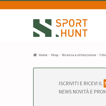
Vai
Vai
alla
al
navigazione
contenuto
Home
Shop
Ricarica e attrezzature
Pall
ISCRIVITI E RICEVI IL
NEWS NOVITÀ E PROM