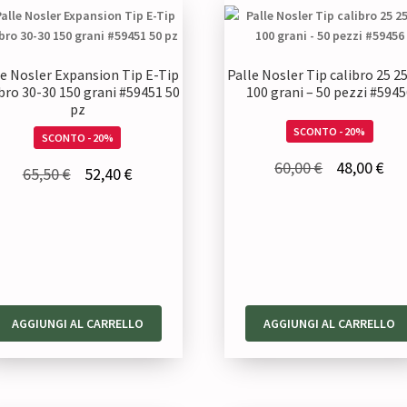
le Nosler Expansion Tip E-Tip
Palle Nosler Tip calibro 25 2
bro 30-30 150 grani #59451 50
100 grani – 50 pezzi #5945
pz
SCONTO - 20%
SCONTO - 20%
Il
Il
60,00
€
48,00
€
Il
Il
65,50
€
52,40
€
prezzo
pre
prezzo
prezzo
originale
att
originale
attuale
era:
è:
era:
è:
60,00 €.
48,
65,50 €.
52,40 €.
AGGIUNGI AL CARRELLO
AGGIUNGI AL CARRELLO