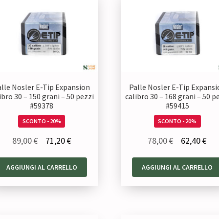
alle Nosler E-Tip Expansion
Palle Nosler E-Tip Expansi
ibro 30 – 150 grani – 50 pezzi
calibro 30 – 168 grani – 50 p
#59378
#59415
SCONTO - 20%
SCONTO - 20%
Il
Il
Il
Il
89,00
€
71,20
€
78,00
€
62,40
€
prezzo
prezzo
prezzo
pre
AGGIUNGI AL CARRELLO
AGGIUNGI AL CARRELLO
originale
attuale
originale
att
era:
è:
era:
è:
89,00 €.
71,20 €.
78,00 €.
62,