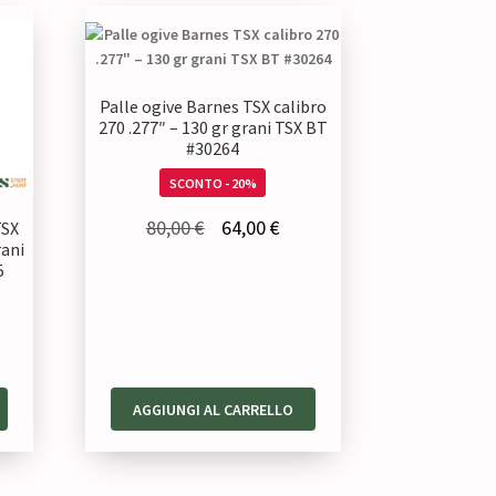
Palle ogive Barnes TSX calibro
270 .277″ – 130 gr grani TSX BT
#30264
SCONTO - 20%
Il
Il
80,00
€
64,00
€
TSX
rani
prezzo
prezzo
5
originale
attuale
era:
è:
80,00 €.
64,00 €.
ezzo
AGGIUNGI AL CARRELLO
tuale
,00 €.