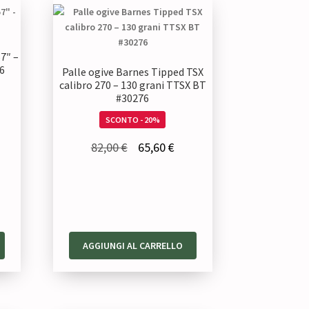
57″ –
6
Palle ogive Barnes Tipped TSX
calibro 270 – 130 grani TTSX BT
#30276
SCONTO - 20%
zzo
Il
Il
82,00
€
65,60
€
uale
prezzo
prezzo
originale
attuale
00 €.
era:
è:
82,00 €.
65,60 €.
AGGIUNGI AL CARRELLO