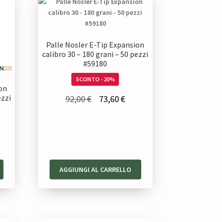
Palle Nosler E-Tip Expansion
calibro 30 – 180 grani – 50 pezzi
#59180
SCONTO - 20%
on
Il
Il
ezzi
92,00
€
73,60
€
prezzo
prezzo
originale
attuale
era:
è:
92,00 €.
73,60 €.
zzo
AGGIUNGI AL CARRELLO
uale
40 €.