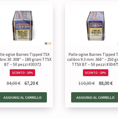
lle ogive Barnes Tipped TSX
Palle ogive Barnes Tipped 
ibro 30 .308″ – 180 grani TTSX
calibro 9.3 mm .366″ – 250 g
BT – 50 pezzi #30372
TTSX BT – 50 pezzi #3047
SCONTO - 20%
SCONTO - 20%
Il
Il
Il
Il
84,00
€
67,20
€
110,00
€
88,00
€
prezzo
prezzo
prezzo
pr
AGGIUNGI AL CARRELLO
AGGIUNGI AL CARRELLO
originale
attuale
originale
at
era:
è:
era:
è:
84,00 €.
67,20 €.
110,00 €.
88