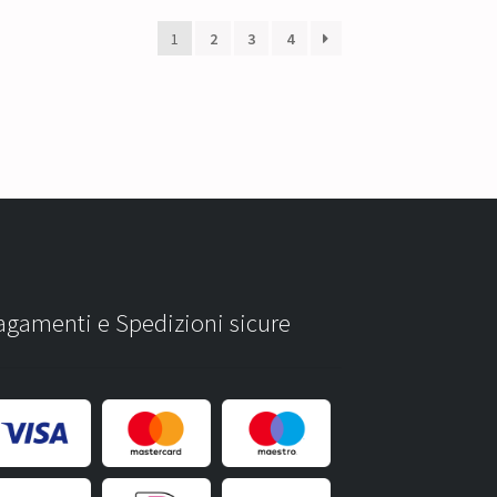
1
2
3
4
agamenti e Spedizioni sicure