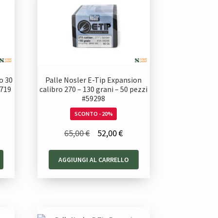
o 30
Palle Nosler E-Tip Expansion
6719
calibro 270 – 130 grani – 50 pezzi
#59298
SCONTO - 20%
Il
Il
65,00
€
52,00
€
zzo
prezzo
prezzo
uale
AGGIUNGI AL CARRELLO
originale
attuale
era:
è:
00 €.
65,00 €.
52,00 €.