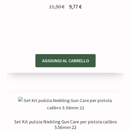
Il
Il
11,50
€
9,77
€
prezzo
prezzo
originale
attuale
era:
è:
11,50 €.
9,77 €.
AGGIUNGI AL CARRELLO
Set Kit pulizia Niebling Gun Care per pistola calibro
5.56mm 22