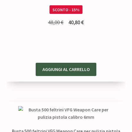
SCONTO - 15%
Il
Il
48,00
€
40,80
€
prezzo
prezzo
originale
attuale
era:
è:
48,00 €.
40,80 €.
AGGIUNGI AL CARRELLO
Busta 500 feltrini VFG Weapon Care per pulizia pistola