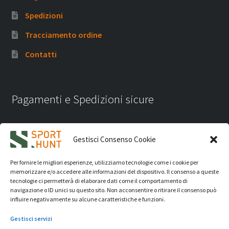
Spedizioni
Tracciamento ordine
Contatti
Pagamenti e Spedizioni sicure
Gestisci Consenso Cookie
Per fornire le migliori esperienze, utilizziamo tecnologie come i cookie per
memorizzare e/o accedere alle informazioni del dispositivo. Il consenso a queste
tecnologie ci permetterà di elaborare dati come il comportamento di
navigazione o ID unici su questo sito. Non acconsentire o ritirare il consenso può
influire negativamente su alcune caratteristiche e funzioni.
Gestisci servizi