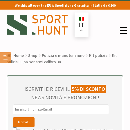
We ship all over the EU // Spedizione Gratuita in Italia da € 100
Vai
Vai
alla
al
IT
navigazione
contenuto
Home
Shop
Pulizia e manutenzione
Kit pulizia
Kit
pulizia Fulpa per armi calibro 38
ISCRIVITI E RICEVI IL
5% DI SCONTO
NEWS NOVITÀ E PROMOZIONI!