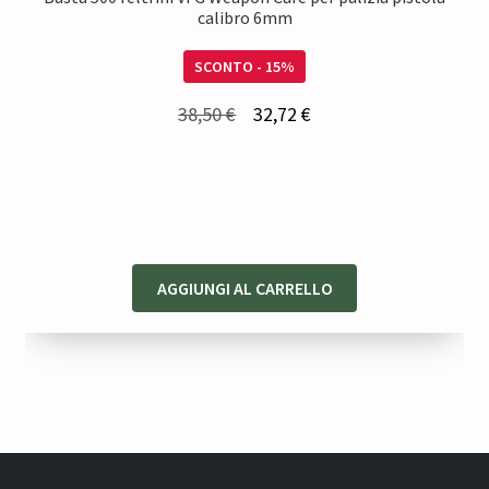
calibro 6mm
SCONTO - 15%
Il
Il
38,50
€
32,72
€
prezzo
prezzo
originale
attuale
era:
è:
38,50 €.
32,72 €.
AGGIUNGI AL CARRELLO