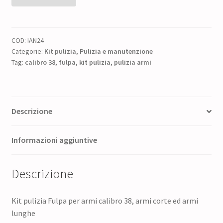
armi
calibro
38
COD:
IAN24
quantità
Categorie:
Kit pulizia
,
Pulizia e manutenzione
Tag:
calibro 38
,
fulpa
,
kit pulizia
,
pulizia armi
Descrizione
Informazioni aggiuntive
Descrizione
Kit pulizia Fulpa per armi calibro 38, armi corte ed armi
lunghe