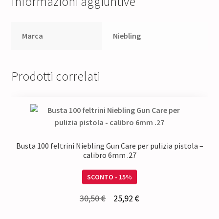
Informazioni aggiuntive
Marca
Niebling
Prodotti correlati
Busta 100 feltrini Niebling Gun Care per pulizia pistola –
calibro 6mm .27
SCONTO - 15%
Il
Il
30,50
€
25,92
€
prezzo
prezzo