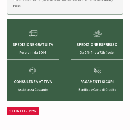
Cliccando su Iscriviti, dichiari di aver letto e accettato l'Informativa sulla
Privacy
Policy
.
SPEDIZIONE GRATUITA
SPEDIZIONE ESPRESSO
Per ordini da 100 €
Da 24h fino a 72h (Isole)
CONSULENZA ATTIVA
PAGAMENTI SICURI
Assistenza Costante
Bonifico e Carte di Credito
SCONTO - 15%