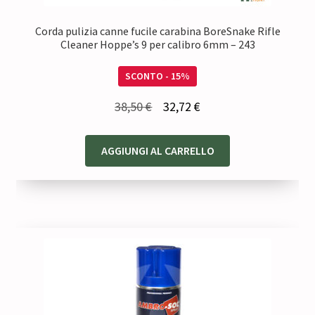
Corda pulizia canne fucile carabina BoreSnake Rifle
Cleaner Hoppe’s 9 per calibro 6mm – 243
SCONTO - 15%
Il
Il
38,50
€
32,72
€
prezzo
prezzo
originale
attuale
AGGIUNGI AL CARRELLO
era:
è:
38,50 €.
32,72 €.