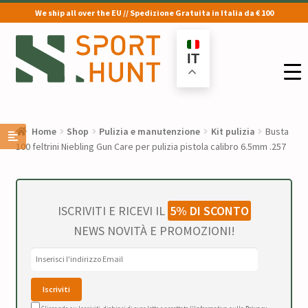
We ship all over the EU // Spedizione Gratuita in Italia da € 100
Vai
Vai
alla
al
IT
navigazione
contenuto
Home
Shop
Pulizia e manutenzione
Kit pulizia
Busta
100 feltrini Niebling Gun Care per pulizia pistola calibro 6.5mm .257
ISCRIVITI E RICEVI IL
5% DI SCONTO
NEWS NOVITÀ E PROMOZIONI!