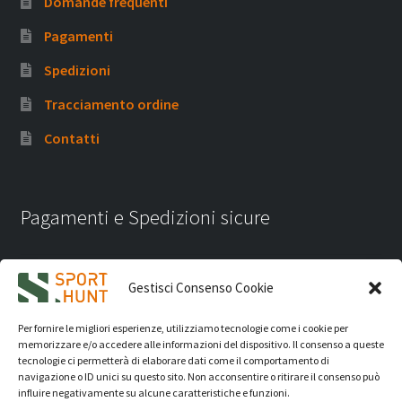
Domande frequenti
Pagamenti
Spedizioni
Tracciamento ordine
Contatti
Pagamenti e Spedizioni sicure
Gestisci Consenso Cookie
Per fornire le migliori esperienze, utilizziamo tecnologie come i cookie per
memorizzare e/o accedere alle informazioni del dispositivo. Il consenso a queste
tecnologie ci permetterà di elaborare dati come il comportamento di
navigazione o ID unici su questo sito. Non acconsentire o ritirare il consenso può
influire negativamente su alcune caratteristiche e funzioni.