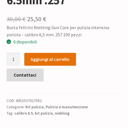
6.5mm .257
Il
Il
30,00
€
25,50
€
Busta feltrini Niebling Gun Care per pulizia intensiva
prezzo
prezzo
pistola – calibro 6,5 mm .257 100 pezzi
originale
attuale
6 disponibili
era:
è:
Busta
30,00 €.
25,50 €.
Aggiungi al carrello
100
feltrini
Niebling
Contattaci
Gun
Care
per
COD:
4052537027582
pulizia
Categorie:
Kit pulizia
,
Pulizia e manutenzione
pistola
Tag:
calibro 6.5
,
kit pulizia
,
niebling
calibro
6.5mm