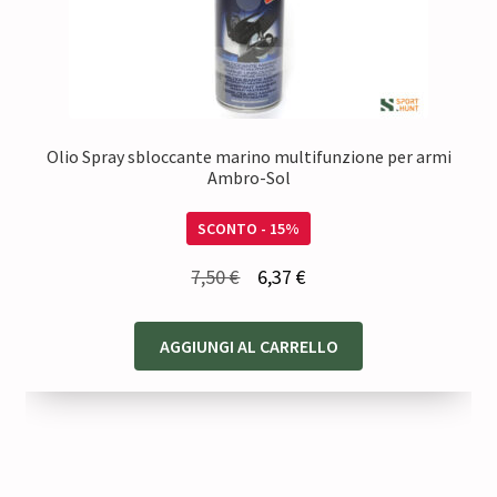
Olio Spray sbloccante marino multifunzione per armi
Ambro-Sol
SCONTO - 15%
Il
Il
7,50
€
6,37
€
prezzo
prezzo
originale
attuale
AGGIUNGI AL CARRELLO
era:
è:
7,50 €.
6,37 €.