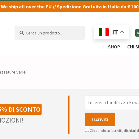
We ship all over the EU // Spedizione Gratuita in Italia da € 100
Cerca
Cerca
IT
un
un
prodotto...
prodotto...
SHOP
CHI 
ezzature varie
5% DI SCONTO
OZIONI!
Cliccando su Iscriviti, dichiari 