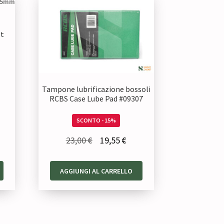
ot
Tampone lubrificazione bossoli
RCBS Case Lube Pad #09307
SCONTO - 15%
Il
Il
23,00
€
19,55
€
prezzo
prezzo
originale
attuale
AGGIUNGI AL CARRELLO
era:
è:
23,00 €.
19,55 €.