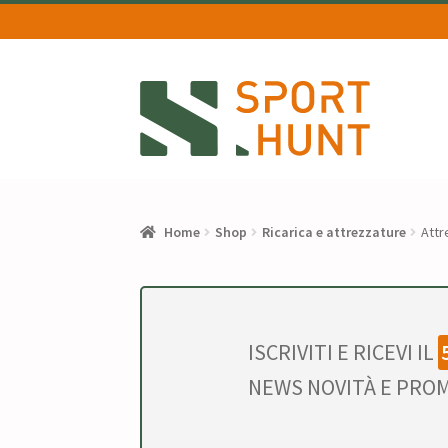
Vai
Vai
alla
al
navigazione
contenuto
Home
Shop
Ricarica e attrezzature
Attr
ISCRIVITI E RICEVI IL
NEWS NOVITÀ E PROM