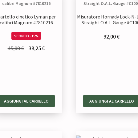
artello cinetico Lyman per
Misuratore Hornady Lock-N-
calibri Magnum #7810216
Straight O.A.L. Gauge #C10
92,00
€
SCONTO - 15%
Il
Il
45,00
€
38,25
€
prezzo
prezzo
originale
attuale
era:
è:
45,00 €.
38,25 €.
AGGIUNGI AL CARRELLO
AGGIUNGI AL CARRELLO