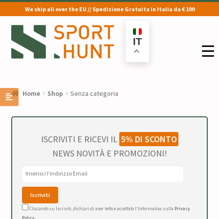
We ship all over the EU // Spedizione Gratuita in Italia da € 100
Vai
Vai
alla
al
IT
navigazione
contenuto
Home
Shop
Senza categoria
ISCRIVITI E RICEVI IL
5% DI SCONTO
NEWS NOVITÀ E PROMOZIONI!
Cliccando su Iscriviti, dichiari di aver letto e accettato l'Informativa sulla
Privacy
Policy
.