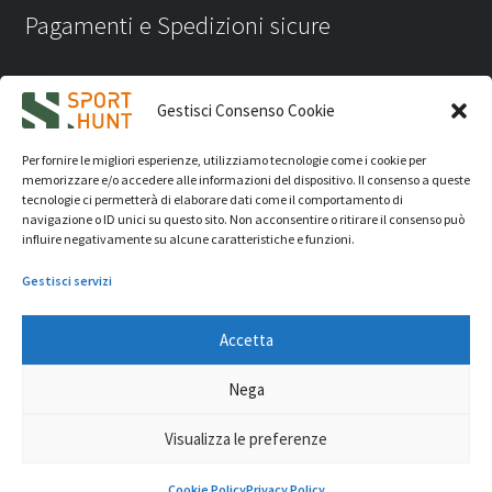
Pagamenti e Spedizioni sicure
Gestisci Consenso Cookie
Per fornire le migliori esperienze, utilizziamo tecnologie come i cookie per
memorizzare e/o accedere alle informazioni del dispositivo. Il consenso a queste
tecnologie ci permetterà di elaborare dati come il comportamento di
navigazione o ID unici su questo sito. Non acconsentire o ritirare il consenso può
influire negativamente su alcune caratteristiche e funzioni.
Gestisci servizi
Accetta
iVision Communication S.r.l.
- P.Iva 04233830407 - REA: RN
Nega
331582 Copyright 2026. Tutti i diritti riservati.
© Sport Hunt 2026
Visualizza le preferenze
0
Cookie Policy
Privacy Policy