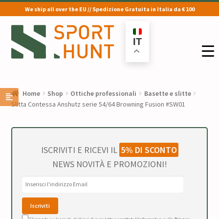
We ship all over the EU // Spedizione Gratuita in Italia da € 100
Vai
Vai
alla
al
IT
navigazione
contenuto
Home
Shop
Ottiche professionali
Basette e slitte
Slitta Contessa Anshutz serie 54/64 Browning Fusion #SW01
ISCRIVITI E RICEVI IL
5% DI SCONTO
NEWS NOVITÀ E PROMOZIONI!