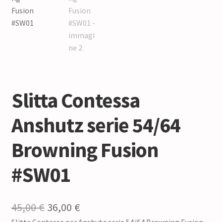
Slitta Contessa
Anshutz serie 54/64
Browning Fusion
#SW01
Il
Il
45,00
€
36,00
€
Slitta Contessa per Anshutz serie 54/64 Browning Fusion