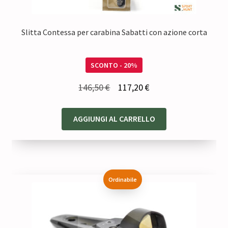
Slitta Contessa per carabina Sabatti con azione corta
SCONTO - 20%
Il
Il
146,50
€
117,20
€
prezzo
prezzo
originale
attuale
AGGIUNGI AL CARRELLO
era:
è:
146,50 €.
117,20 €.
Ordinabile