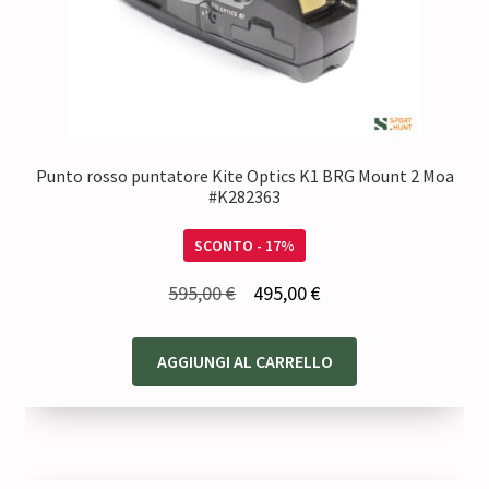
Punto rosso puntatore Kite Optics K1 BRG Mount 2 Moa
#K282363
SCONTO - 17%
Il
Il
595,00
€
495,00
€
prezzo
prezzo
originale
attuale
AGGIUNGI AL CARRELLO
era:
è:
595,00 €.
495,00 €.