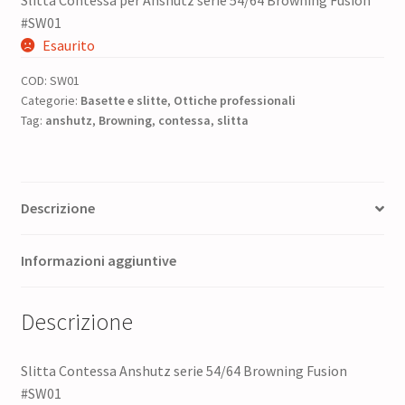
prezzo
prezzo
#SW01
originale
attuale
Esaurito
era:
è:
COD:
SW01
45,00 €.
36,00 €.
Categorie:
Basette e slitte
,
Ottiche professionali
Tag:
anshutz
,
Browning
,
contessa
,
slitta
Descrizione
Informazioni aggiuntive
Descrizione
Slitta Contessa Anshutz serie 54/64 Browning Fusion
#SW01