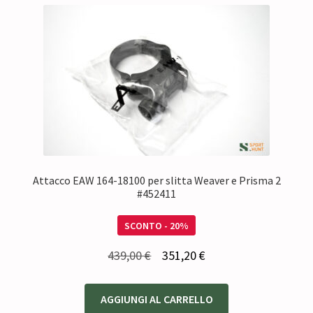
Attacco EAW 164-18100 per slitta Weaver e Prisma 2
#452411
SCONTO - 20%
Il
Il
439,00
€
351,20
€
prezzo
prezzo
originale
attuale
AGGIUNGI AL CARRELLO