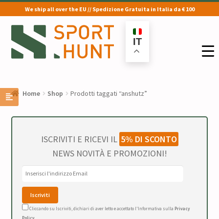
We ship all over the EU // Spedizione Gratuita in Italia da € 100
Vai
Vai
alla
al
IT
navigazione
contenuto
Home
Shop
Prodotti taggati “anshutz”
ISCRIVITI E RICEVI IL
5% DI SCONTO
NEWS NOVITÀ E PROMOZIONI!
Cliccando su Iscriviti, dichiari di aver letto e accettato l'Informativa sulla
Privacy
Policy
.