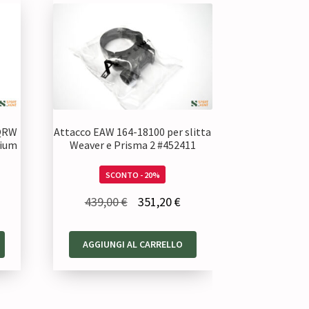
 QRW
Attacco EAW 164-18100 per slitta
dium
Weaver e Prisma 2 #452411
SCONTO - 20%
Il
Il
439,00
€
351,20
€
prezzo
prezzo
ezzo
originale
attuale
AGGIUNGI AL CARRELLO
tuale
era:
è:
439,00 €.
351,20 €.
0,80 €.