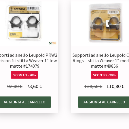
porti ad anello Leupold PRW2
Supporti ad anello Leupold
ision fit slitta Weaver 1″ low
Rings – slitta Weaver 1″ me
matte #174079
matte #49856
SCONTO - 20%
SCONTO - 20%
Il
Il
Il
Il
92,00
€
73,60
€
138,50
€
110,80
€
prezzo
prezzo
prezzo
pr
AGGIUNGI AL CARRELLO
AGGIUNGI AL CARRELLO
originale
attuale
originale
at
era:
è:
era:
è:
92,00 €.
73,60 €.
138,50 €.
11