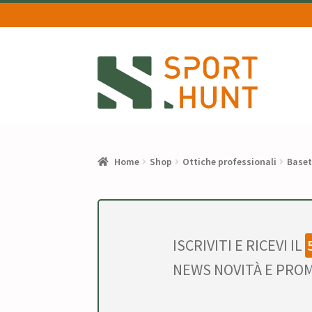
Vai
Vai
alla
al
navigazione
contenuto
Home
Shop
Ottiche professionali
Basett
ISCRIVITI E RICEVI IL
NEWS NOVITÀ E PROM