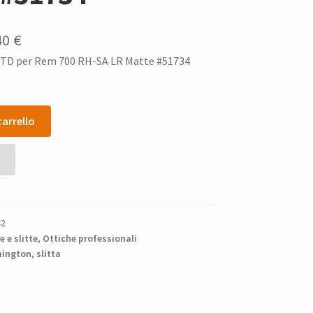
Il
40
€
 STD per Rem 700 RH-SA LR Matte #51734
zzo
prezzo
ginale
attuale
è:
carrello
0 €.
50,40 €.
42
 e slitte
,
Ottiche professionali
ington
,
slitta