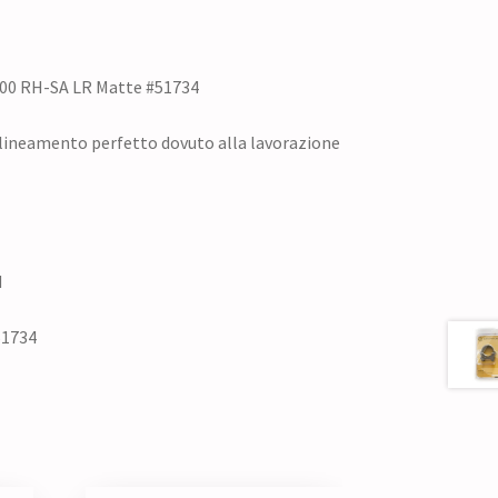
700 RH-SA LR Matte #51734
allineamento perfetto dovuto alla lavorazione
d
51734