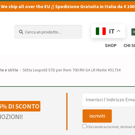
We ship all over the EU // Spedizione Gratuita in Italia da € 100
Cerca
Cerca
IT
un
un
prodotto...
prodotto...
SHOP
CHI 
e e slitte
Slitta Leupold STD per Rem 700 RH-SA LR Matte #51734
5% DI SCONTO
OZIONI!
Cliccando su Iscriviti, dichiari 