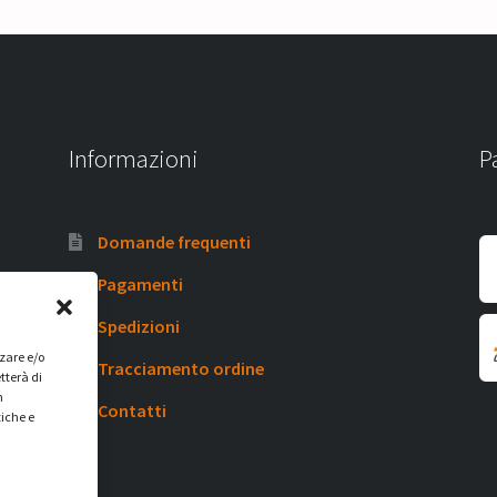
Informazioni
P
Domande frequenti
Pagamenti
Spedizioni
zzare e/o
Tracciamento ordine
tterà di
n
Contatti
tiche e