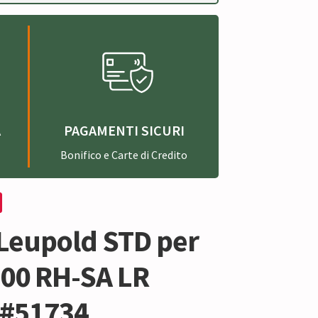
A
PAGAMENTI SICURI
Bonifico e Carte di Credito
 Leupold STD per
00 RH-SA LR
 #51734