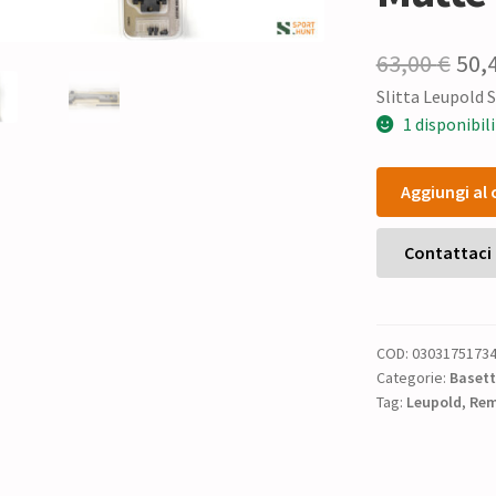
Il
63,00
€
50,
Slitta Leupold
pre
1 disponibili
ori
Slitta
era:
Aggiungi al 
Leupold
63,0
STD
per
Contattaci
Rem
700
RH-
COD:
0303175173
SA
Categorie:
Basette
LR
Tag:
Leupold
,
Rem
Matte
#51734
quantità