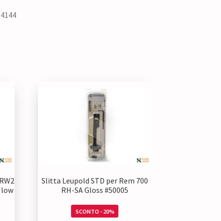
54144
PRW2
Slitta Leupold STD per Rem 700
″ low
RH-SA Gloss #50005
SCONTO - 20%