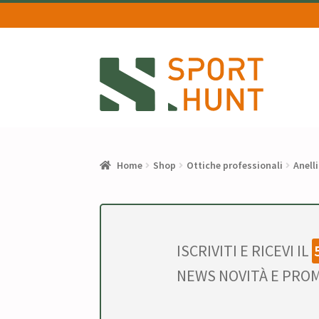
Vai
Vai
alla
al
navigazione
contenuto
Home
Shop
Ottiche professionali
Anelli
ISCRIVITI E RICEVI IL
NEWS NOVITÀ E PROM