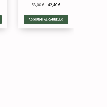
Il
Il
53,00
€
42,40
€
prezzo
prezzo
zzo
originale
attuale
AGGIUNGI AL CARRELLO
uale
era:
è:
53,00 €.
42,40 €.
60 €.