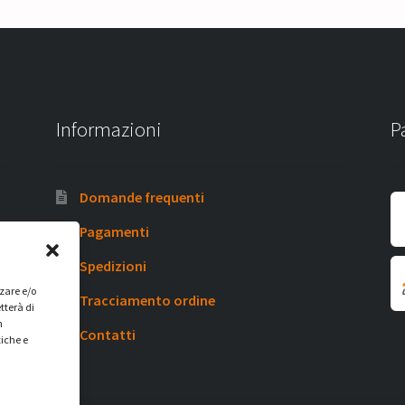
Informazioni
P
Domande frequenti
Pagamenti
Spedizioni
zzare e/o
Tracciamento ordine
tterà di
n
Contatti
tiche e