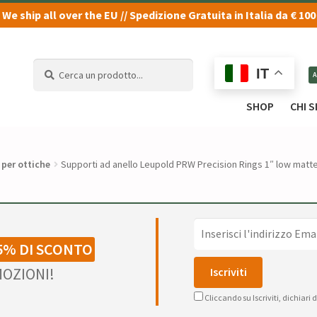
We ship all over the EU // Spedizione Gratuita in Italia da € 100
Cerca
Cerca
IT
un
un
prodotto...
prodotto...
SHOP
CHI 
 per ottiche
Supporti ad anello Leupold PRW Precision Rings 1″ low matt
5% DI SCONTO
OZIONI!
Cliccando su Iscriviti, dichiari 