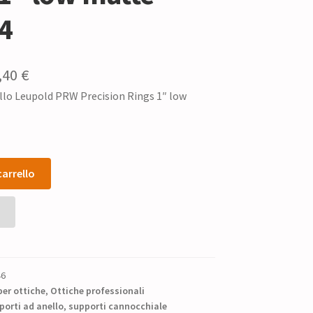
4
Il
,40
€
llo Leupold PRW Precision Rings 1″ low
ezzo
prezzo
iginale
attuale
:
è:
5,50 €.
92,40 €.
carrello
46
per ottiche
,
Ottiche professionali
porti ad anello
,
supporti cannocchiale