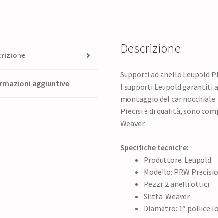
matte
#54144
quantità
Descrizione
rizione
Supporti ad anello Leupold P
rmazioni aggiuntive
I supporti Leupold garantiti a
montaggio del cannocchiale. M
Precisi e di qualità, sono compa
Weaver.
Specifiche tecniche
:
Produttore: Leupold
Modello: PRW Precisi
Pezzi: 2 anelli ottici
Slitta: Weaver
Diametro: 1″ pollice 