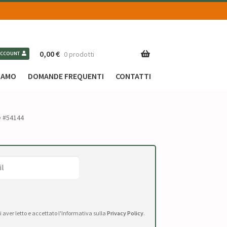
0,00
€
0 prodotti
ACCOUNT
SIAMO
DOMANDE FREQUENTI
CONTATTI
e #54144
di aver letto e accettato l'Informativa sulla
Privacy Policy
.