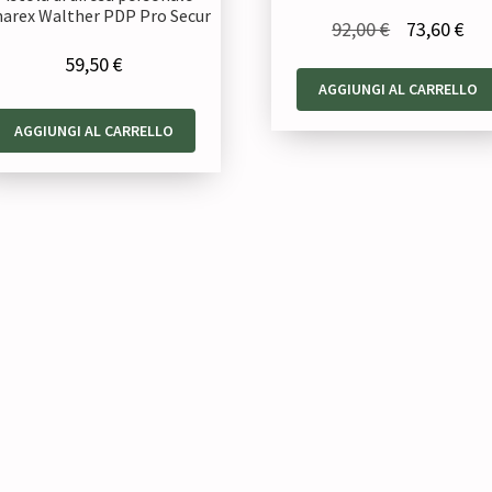
arex Walther PDP Pro Secur
Il
Il
92,00
€
73,60
€
prezzo
pre
59,50
€
AGGIUNGI AL CARRELLO
originale
att
era:
è:
AGGIUNGI AL CARRELLO
92,00 €.
73,