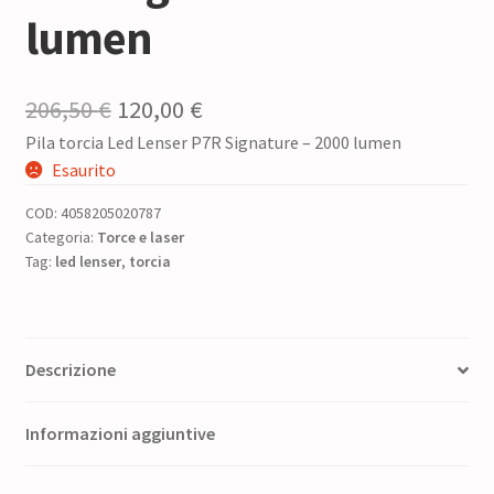
lumen
Il
Il
206,50
€
120,00
€
Pila torcia Led Lenser P7R Signature – 2000 lumen
prezzo
prezzo
Esaurito
originale
attuale
COD:
4058205020787
era:
è:
Categoria:
Torce e laser
Tag:
led lenser
206,50 €.
,
torcia
120,00 €.
Descrizione
Informazioni aggiuntive