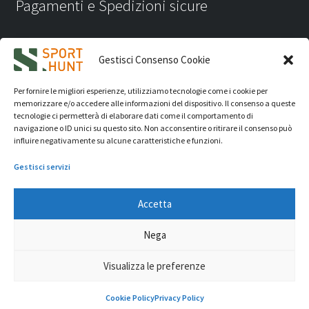
Pagamenti e Spedizioni sicure
Gestisci Consenso Cookie
Per fornire le migliori esperienze, utilizziamo tecnologie come i cookie per
memorizzare e/o accedere alle informazioni del dispositivo. Il consenso a queste
tecnologie ci permetterà di elaborare dati come il comportamento di
navigazione o ID unici su questo sito. Non acconsentire o ritirare il consenso può
influire negativamente su alcune caratteristiche e funzioni.
Gestisci servizi
Accetta
iVision Communication S.r.l.
- P.Iva 04233830407 - REA: RN
Nega
331582 Copyright 2026. Tutti i diritti riservati.
© Sport Hunt 2026
Visualizza le preferenze
0
Cookie Policy
Privacy Policy
Cerca
Cerca