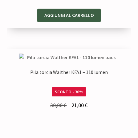
AGGIUNGI AL CARRELLO
Pila torcia Walther KFA1 – 110 lumen
SCONTO - 30%
Il
Il
30,00
€
21,00
€
prezzo
prezzo
originale
attuale
era:
è: