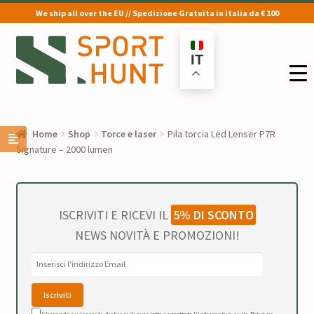
We ship all over the EU // Spedizione Gratuita in Italia da € 100
Vai
Vai
alla
al
IT
navigazione
contenuto
Home
Shop
Torce e laser
Pila torcia Led Lenser P7R
Signature – 2000 lumen
ISCRIVITI E RICEVI IL
5% DI SCONTO
NEWS NOVITÀ E PROMOZIONI!