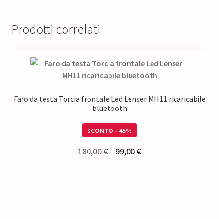
Prodotti correlati
Faro da testa Torcia frontale Led Lenser MH11 ricaricabile
bluetooth
SCONTO - 45%
Il
Il
180,00
€
99,00
€
prezzo
prezzo
originale
attuale
era:
è:
180,00 €.
99,00 €.