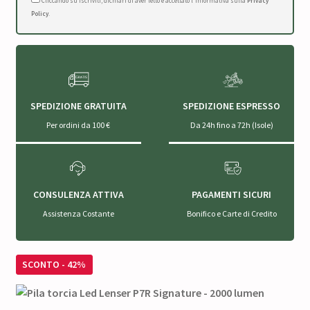
Cliccando su Iscriviti, dichiari di aver letto e accettato l'Informativa sulla
Privacy
Policy
.
SPEDIZIONE GRATUITA
SPEDIZIONE ESPRESSO
Per ordini da 100 €
Da 24h fino a 72h (Isole)
CONSULENZA ATTIVA
PAGAMENTI SICURI
Assistenza Costante
Bonifico e Carte di Credito
SCONTO - 42%