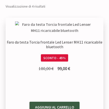
Visualizzazione di 4 risultati
Faro da testa Torcia frontale Led Lenser MH11 ricaricabile
bluetooth
SCONTO - 45%
Il
Il
180,00
€
99,00
€
prezzo
prezzo
originale
attuale
era:
è:
180,00 €.
99,00 €.
AGGIUNGI AL CARRELLO