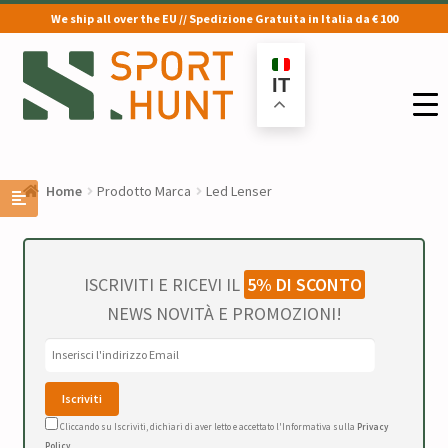
We ship all over the EU // Spedizione Gratuita in Italia da € 100
Vai
Vai
alla
al
IT
navigazione
contenuto
Home
Prodotto Marca
Led Lenser
ISCRIVITI E RICEVI IL
5% DI SCONTO
NEWS NOVITÀ E PROMOZIONI!
Cliccando su Iscriviti, dichiari di aver letto e accettato l'Informativa sulla
Privacy
Policy
.