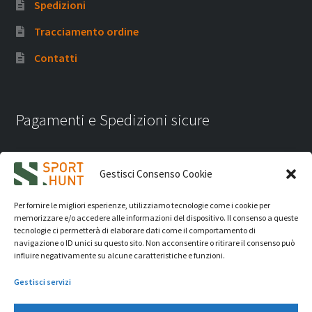
Spedizioni
Tracciamento ordine
Contatti
Pagamenti e Spedizioni sicure
Gestisci Consenso Cookie
Per fornire le migliori esperienze, utilizziamo tecnologie come i cookie per
memorizzare e/o accedere alle informazioni del dispositivo. Il consenso a queste
tecnologie ci permetterà di elaborare dati come il comportamento di
navigazione o ID unici su questo sito. Non acconsentire o ritirare il consenso può
influire negativamente su alcune caratteristiche e funzioni.
Gestisci servizi