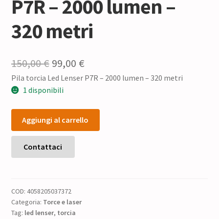
P7R – 2000 lumen –
320 metri
Il
Il
150,00
€
99,00
€
Pila torcia Led Lenser P7R – 2000 lumen – 320 metri
prezzo
prezzo
1 disponibili
originale
attuale
Pila
era:
è:
Aggiungi al carrello
torcia
150,00 €.
99,00 €.
Led
Lenser
Contattaci
P7R
-
2000
COD:
4058205037372
lumen
Categoria:
Torce e laser
-
Tag:
led lenser
,
torcia