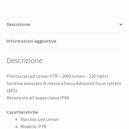
320
metri
quantità
Descrizione
Informazioni aggiuntive
Descrizione
Pila torcia Led Lenser P7R – 2000 lumen – 320 metri
Sistema avanzato di messa a fuoco Advanced focus system
(AFS).
Resistente all’acqua classe IP68
Caratteristiche
:
Marchio: Led Lenser
Modello: P7R