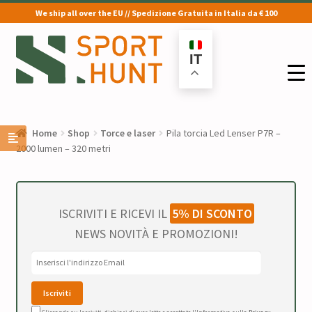
We ship all over the EU // Spedizione Gratuita in Italia da € 100
Vai
Vai
alla
al
IT
navigazione
contenuto
Home
Shop
Torce e laser
Pila torcia Led Lenser P7R –
2000 lumen – 320 metri
ISCRIVITI E RICEVI IL
5% DI SCONTO
NEWS NOVITÀ E PROMOZIONI!