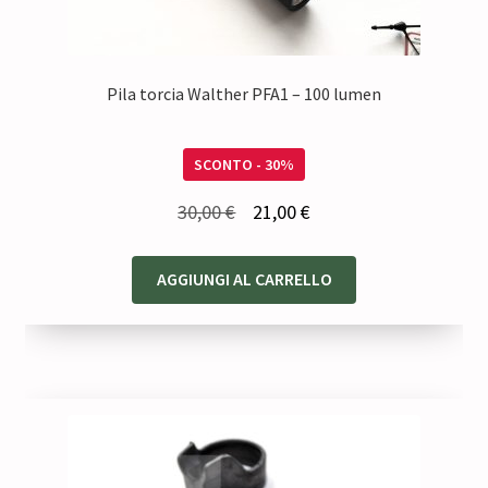
Pila torcia Walther PFA1 – 100 lumen
SCONTO - 30%
Il
Il
30,00
€
21,00
€
prezzo
prezzo
originale
attuale
AGGIUNGI AL CARRELLO
era:
è:
30,00 €.
21,00 €.