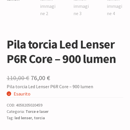
Pila torcia Led Lenser
P6R Core – 900 lumen
Il
Il
110,00
€
76,00
€
Pila torcia Led Lenser P6R Core – 900 lumen
prezzo
prezzo
Esaurito
originale
attuale
COD:
4058205020459
era:
è:
Categoria:
Torce e laser
Tag:
led lenser
110,00 €.
,
torcia
76,00 €.