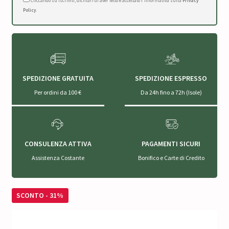
Cliccando su Iscriviti, dichiari di aver letto e accettato l'Informativa sulla
Privacy
Policy
.
SPEDIZIONE GRATUITA
SPEDIZIONE ESPRESSO
Per ordini da 100 €
Da 24h fino a 72h (Isole)
CONSULENZA ATTIVA
PAGAMENTI SICURI
Assistenza Costante
Bonifico e Carte di Credito
SCONTO - 31%