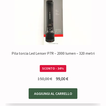
Pila torcia Led Lenser P7R – 2000 lumen – 320 metri
SCONTO - 34%
Il
Il
150,00
€
99,00
€
prezzo
prezzo
originale
attuale
AGGIUNGI AL CARRELLO
era:
è:
150,00 €.
99,00 €.