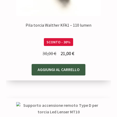
Pila torcia Walther KFA1 – 110 lumen
SCONTO - 30%
Il
Il
30,00
€
21,00
€
prezzo
prezzo
originale
attuale
AGGIUNGI AL CARRELLO
era:
è:
30,00 €.
21,00 €.