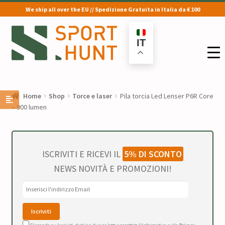
We ship all over the EU // Spedizione Gratuita in Italia da € 100
Vai
Vai
alla
al
IT
navigazione
contenuto
Home
Shop
Torce e laser
Pila torcia Led Lenser P6R Core
– 900 lumen
ISCRIVITI E RICEVI IL
5% DI SCONTO
NEWS NOVITÀ E PROMOZIONI!