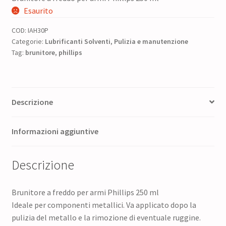
prezzo
prezzo
Esaurito
originale
attuale
COD:
IAH30P
era:
è:
Categorie:
Lubrificanti Solventi
,
Pulizia e manutenzione
Tag:
brunitore
15,00 €.
,
phillips
12,75 €.
Descrizione
Informazioni aggiuntive
Descrizione
Brunitore a freddo per armi Phillips 250 ml
Ideale per componenti metallici. Va applicato dopo la
pulizia del metallo e la rimozione di eventuale ruggine.