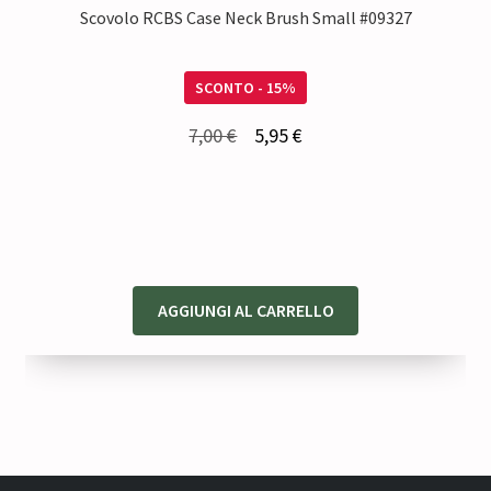
Scovolo RCBS Case Neck Brush Small #09327
SCONTO - 15%
Il
Il
7,00
€
5,95
€
prezzo
prezzo
originale
attuale
era:
è:
7,00 €.
5,95 €.
AGGIUNGI AL CARRELLO