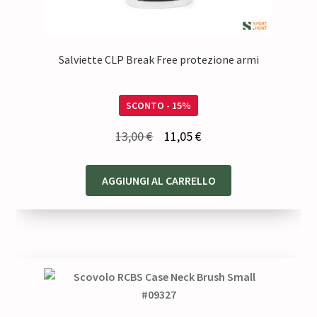
Salviette CLP Break Free protezione armi
SCONTO - 15%
Il
Il
13,00
€
11,05
€
prezzo
prezzo
originale
attuale
AGGIUNGI AL CARRELLO
era:
è:
13,00 €.
11,05 €.