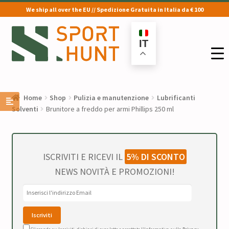
We ship all over the EU // Spedizione Gratuita in Italia da € 100
Vai
Vai
alla
al
IT
navigazione
contenuto
Home
Shop
Pulizia e manutenzione
Lubrificanti
Solventi
Brunitore a freddo per armi Phillips 250 ml
ISCRIVITI E RICEVI IL
5% DI SCONTO
NEWS NOVITÀ E PROMOZIONI!