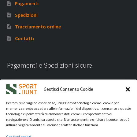
Pagamenti
Spedizioni
Tracciamento ordine
Contatti
Pagamenti e Spedizioni sicure
Gestisci Consenso Cookie
Per fornire le migliori esperienze, utilizziamo tecnologie come i cookie per
memorizzare e/o accedere alle informazioni del dispositivo. Il consenso a queste
tecnologie ci permetterà di elaborare dati come il comportamento di
navigazione o ID unici su questo sito. Non acconsentire o ritirare il consenso può
influire negativamente su alcune caratteristiche e funzioni.
Gestisci servizi