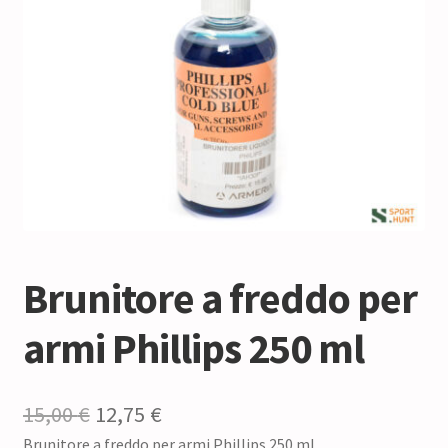
Brunitore a freddo per
armi Phillips 250 ml
Il
Il
15,00
€
12,75
€
Brunitore a freddo per armi Phillips 250 ml