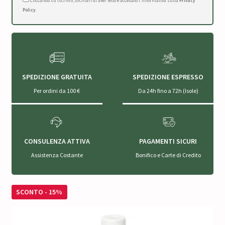
Cliccando su Iscriviti, dichiari di aver letto e accettato l'Informativa sulla
Privacy
Policy
.
SPEDIZIONE GRATUITA
SPEDIZIONE ESPRESSO
Per ordini da 100 €
Da 24h fino a 72h (Isole)
CONSULENZA ATTIVA
PAGAMENTI SICURI
Assistenza Costante
Bonifico e Carte di Credito
SCONTO - 15%