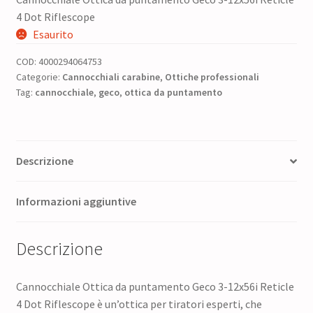
prezzo
prezzo
4 Dot Riflescope
originale
attuale
Esaurito
era:
è:
COD:
4000294064753
1.040,00 €.
832,00 €.
Categorie:
Cannocchiali carabine
,
Ottiche professionali
Tag:
cannocchiale
,
geco
,
ottica da puntamento
Descrizione
Informazioni aggiuntive
Descrizione
Cannocchiale Ottica da puntamento Geco 3-12x56i Reticle
4 Dot Riflescope è un’ottica per tiratori esperti, che