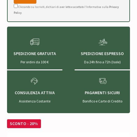
Cliccando su Iscriviti, dichiari di aver letto e accettato l'Informativa sulla
Privacy
Policy
.
SPEDIZIONE GRATUITA
SPEDIZIONE ESPRESSO
Per ordini da 100 €
Da 24h fino a 72h (Isole)
CONSULENZA ATTIVA
PAGAMENTI SICURI
Assistenza Costante
Bonifico e Carte di Credito
SCONTO - 20%