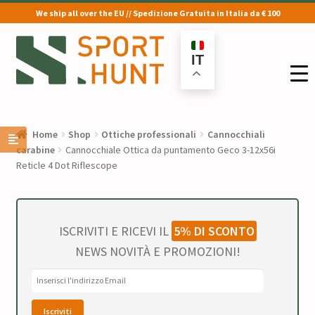
We ship all over the EU // Spedizione Gratuita in Italia da € 100
Vai
Vai
alla
al
IT
navigazione
contenuto
Home
Shop
Ottiche professionali
Cannocchiali
carabine
Cannocchiale Ottica da puntamento Geco 3-12x56i
Reticle 4 Dot Riflescope
ISCRIVITI E RICEVI IL
5% DI SCONTO
NEWS NOVITÀ E PROMOZIONI!