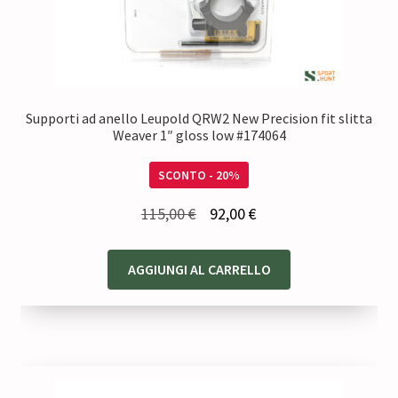
Supporti ad anello Leupold QRW2 New Precision fit slitta
Weaver 1″ gloss low #174064
SCONTO - 20%
Il
Il
115,00
€
92,00
€
prezzo
prezzo
originale
attuale
AGGIUNGI AL CARRELLO
era:
è:
115,00 €.
92,00 €.