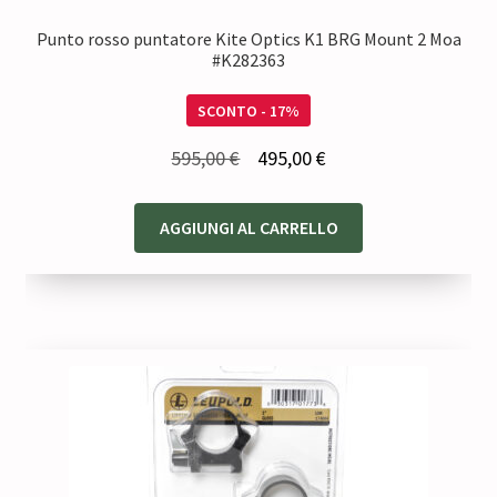
Punto rosso puntatore Kite Optics K1 BRG Mount 2 Moa
#K282363
SCONTO - 17%
Il
Il
595,00
€
495,00
€
prezzo
prezzo
originale
attuale
AGGIUNGI AL CARRELLO
era:
è:
595,00 €.
495,00 €.