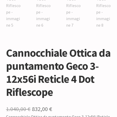
Cannocchiale Ottica da
puntamento Geco 3-
12x56i Reticle 4 Dot
Riflescope
Il
Il
1.040,00
€
832,00
€
Cannocchiale Ottica da puntamento Geco 3-12x56i Reticle