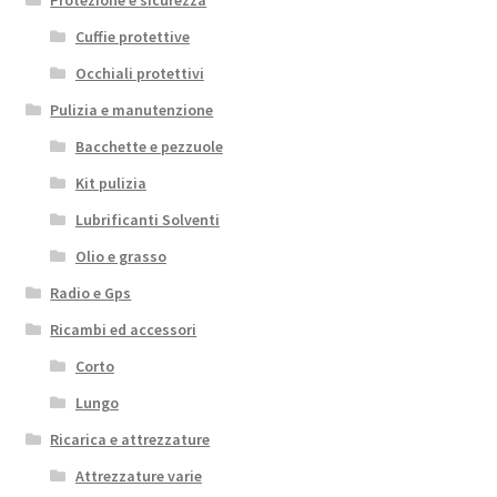
Cuffie protettive
Occhiali protettivi
Pulizia e manutenzione
Bacchette e pezzuole
Kit pulizia
Lubrificanti Solventi
Olio e grasso
Radio e Gps
Ricambi ed accessori
Corto
Lungo
Ricarica e attrezzature
Attrezzature varie