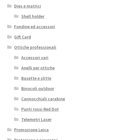
Dies e matrici
Shell holder
Fondine ed accessori
Gift Card
Ottiche professionali
Accessori vari
Anelli per ottiche
Basette e slitte
Binocoli outdoor
Cannocchiali carabine
Punti rossi Red Dot
Telemetri Laser
Promozione Leica
Protezione e sicurezza