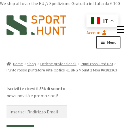
We ship all over the EU // Spedizione Gratuita in Italia da € 100
Vai
Vai
IT
alla
al
navigazione
contenuto
Account
Menu
Shop
Home
Shop
Ottiche professionali
Punti rossi Red Dot
Punto rosso puntatore Kite Optics K1 BRG Mount 2 Moa #K282363
Chi siamo
Domande frequenti
Iscriviti e ricevi il
5% di sconto
news novità e promozioni!
Contatti