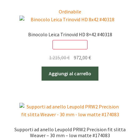
Ordinabile
Binocolo Leica Trinovid HD 8×42 #40318
SCONTO - 20%
Il
Il
1.215,00
€
972,00
€
prezzo
prezzo
originale
attuale
Aggiungi al carrello
era:
è:
1.215,00 €.
972,00 €.
Supporti ad anello Leupold PRW2 Precision fit slitta
Weaver – 30 mm – low matte #174083