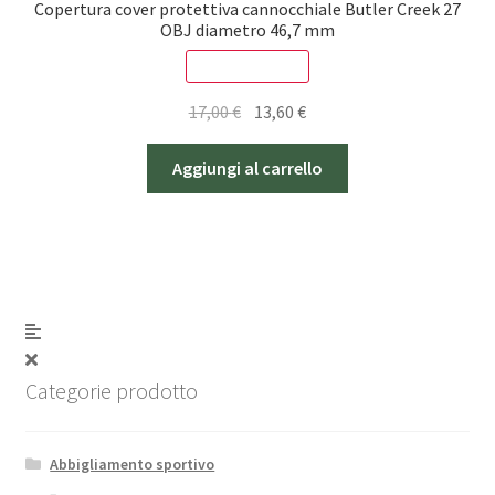
Copertura cover protettiva cannocchiale Butler Creek 27
OBJ diametro 46,7 mm
SCONTO - 20%
Il
Il
17,00
€
13,60
€
prezzo
prezzo
originale
attuale
Aggiungi al carrello
era:
è:
17,00 €.
13,60 €.
Categorie prodotto
Abbigliamento sportivo