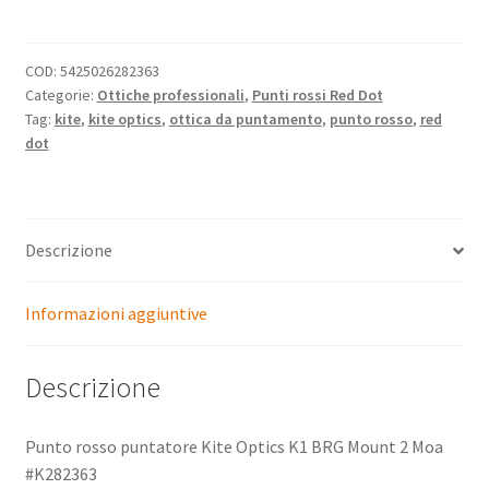
Optics
K1
BRG
COD:
5425026282363
Mount
Categorie:
Ottiche professionali
,
Punti rossi Red Dot
2
Tag:
kite
,
kite optics
,
ottica da puntamento
,
punto rosso
,
red
dot
Moa
#K282363
quantità
Descrizione
Informazioni aggiuntive
Descrizione
Punto rosso puntatore Kite Optics K1 BRG Mount 2 Moa
#K282363