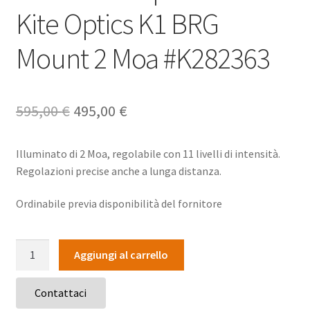
Kite Optics K1 BRG
Mount 2 Moa #K282363
Il
Il
595,00
€
495,00
€
prezzo
prezzo
Illuminato di 2 Moa, regolabile con 11 livelli di intensità.
originale
attuale
Regolazioni precise anche a lunga distanza.
era:
è:
Ordinabile previa disponibilità del fornitore
595,00 €.
495,00 €.
Punto
Aggiungi al carrello
rosso
puntatore
Contattaci
Kite