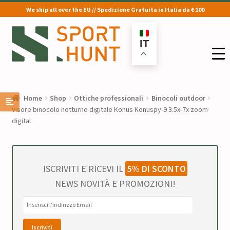
We ship all over the EU // Spedizione Gratuita in Italia da € 100
Vai
Vai
alla
al
IT
navigazione
contenuto
Home
Shop
Ottiche professionali
Binocoli outdoor
Visore binocolo notturno digitale Konus Konuspy-9 3.5x-7x zoom
digital
ISCRIVITI E RICEVI IL
5% DI SCONTO
NEWS NOVITÀ E PROMOZIONI!