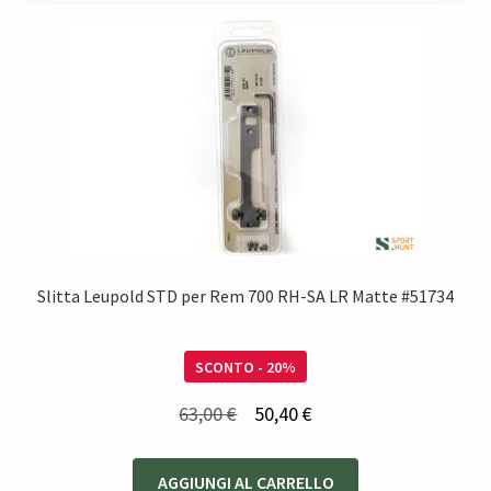
Slitta Leupold STD per Rem 700 RH-SA LR Matte #51734
SCONTO - 20%
Il
Il
63,00
€
50,40
€
prezzo
prezzo
originale
attuale
AGGIUNGI AL CARRELLO