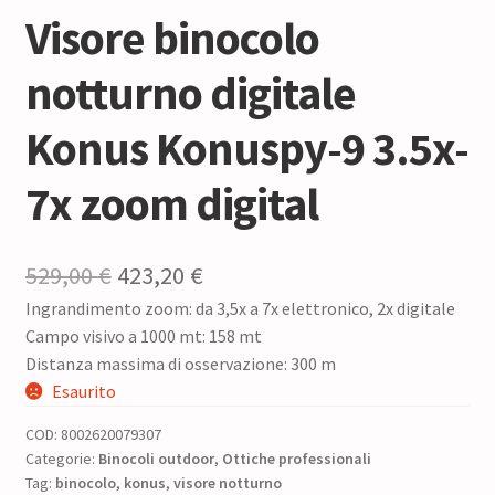
Visore binocolo
notturno digitale
Konus Konuspy-9 3.5x-
7x zoom digital
Il
Il
529,00
€
423,20
€
Ingrandimento zoom: da 3,5x a 7x elettronico, 2x digitale
prezzo
prezzo
Campo visivo a 1000 mt: 158 mt
originale
attuale
Distanza massima di osservazione: 300 m
era:
è:
Esaurito
529,00 €.
423,20 €.
COD:
8002620079307
Categorie:
Binocoli outdoor
,
Ottiche professionali
Tag:
binocolo
,
konus
,
visore notturno