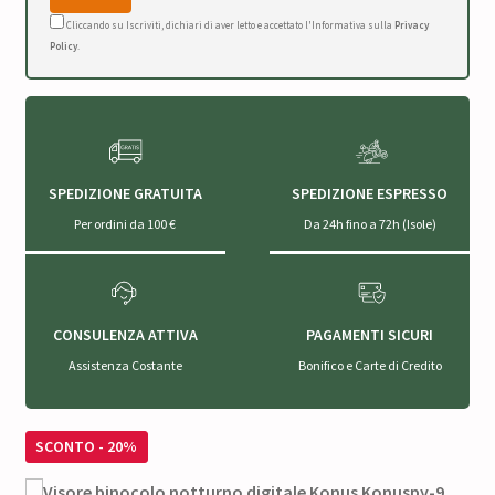
Cliccando su Iscriviti, dichiari di aver letto e accettato l'Informativa sulla
Privacy
Policy
.
SPEDIZIONE GRATUITA
SPEDIZIONE ESPRESSO
Per ordini da 100 €
Da 24h fino a 72h (Isole)
CONSULENZA ATTIVA
PAGAMENTI SICURI
Assistenza Costante
Bonifico e Carte di Credito
SCONTO - 20%