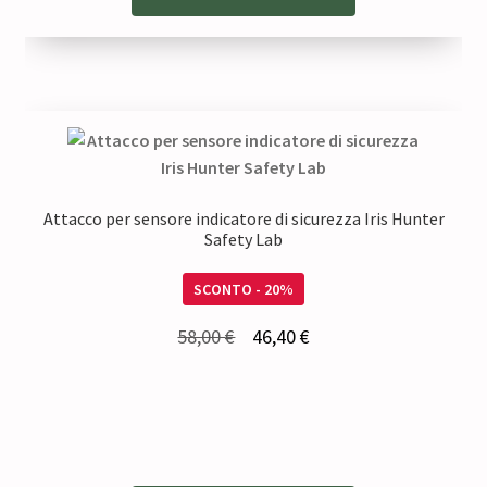
era:
è:
63,00 €.
50,40 €.
Attacco per sensore indicatore di sicurezza Iris Hunter
Safety Lab
SCONTO - 20%
Il
Il
58,00
€
46,40
€
prezzo
prezzo
originale
attuale
era:
è:
58,00 €.
46,40 €.