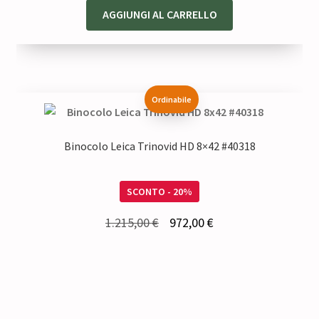
AGGIUNGI AL CARRELLO
Ordinabile
Binocolo Leica Trinovid HD 8×42 #40318
SCONTO - 20%
Il
Il
1.215,00
€
972,00
€
prezzo
prezzo
originale
attuale
era:
è:
1.215,00 €.
972,00 €.