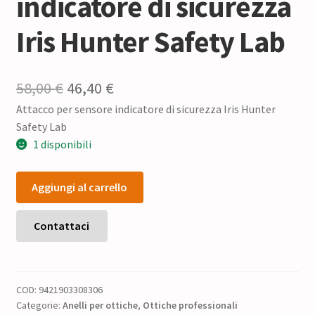
indicatore di sicurezza
Iris Hunter Safety Lab
Il
Il
58,00
€
46,40
€
Attacco per sensore indicatore di sicurezza Iris Hunter
prezzo
prezzo
Safety Lab
originale
attuale
1 disponibili
era:
è:
Attacco
58,00 €.
46,40 €.
Aggiungi al carrello
per
sensore
indicatore
Contattaci
di
sicurezza
Iris
COD:
9421903308306
Hunter
Categorie:
Anelli per ottiche
,
Ottiche professionali
Safety