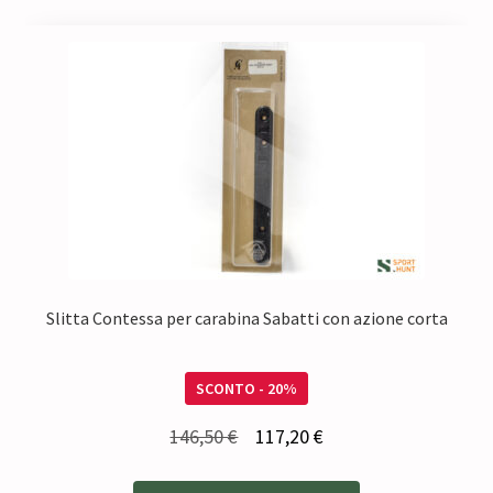
Slitta Contessa per carabina Sabatti con azione corta
SCONTO - 20%
Il
Il
146,50
€
117,20
€
prezzo
prezzo