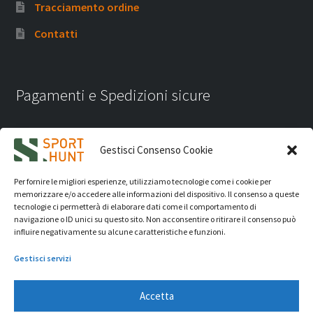
Tracciamento ordine
Contatti
Pagamenti e Spedizioni sicure
Gestisci Consenso Cookie
Per fornire le migliori esperienze, utilizziamo tecnologie come i cookie per
memorizzare e/o accedere alle informazioni del dispositivo. Il consenso a queste
tecnologie ci permetterà di elaborare dati come il comportamento di
navigazione o ID unici su questo sito. Non acconsentire o ritirare il consenso può
influire negativamente su alcune caratteristiche e funzioni.
Gestisci servizi
Accetta
iVision Communication S.r.l.
- P.Iva 04233830407 - REA: RN