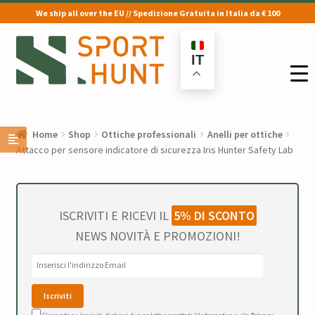
We ship all over the EU // Spedizione Gratuita in Italia da € 100
Vai
Vai
alla
al
IT
navigazione
contenuto
Home
Shop
Ottiche professionali
Anelli per ottiche
Attacco per sensore indicatore di sicurezza Iris Hunter Safety Lab
ISCRIVITI E RICEVI IL
5% DI SCONTO
NEWS NOVITÀ E PROMOZIONI!