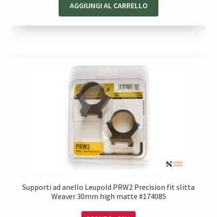
originale
attuale
AGGIUNGI AL CARRELLO
era:
è:
146,50 €.
117,20 €.
Supporti ad anello Leupold PRW2 Precision fit slitta
Weaver 30mm high matte #174085