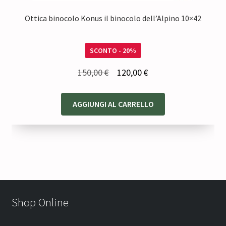
Ottica binocolo Konus il binocolo dell’Alpino 10×42
SCONTO - 20%
Il
Il
150,00
€
120,00
€
prezzo
prezzo
originale
attuale
AGGIUNGI AL CARRELLO
era:
è:
150,00 €.
120,00 €.
Shop Online