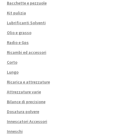
Bacchette e pezzuole
Kit pulizia
Lubrificanti Solventi
Olio e grasso
Radio e Gps
Ricambi ed accessori
Corto
Lungo
Ricarica e attrezzature
Attrezzature varie
Bilance di precisione
Dosatura polvere
Innescatori Accessori
Inneschi