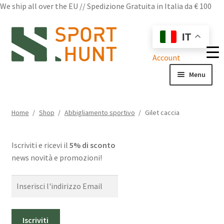
We ship all over the EU // Spedizione Gratuita in Italia da € 100
Vai
Vai
IT
alla
al
navigazione
contenuto
Account
Menu
Shop
Home
/
Shop
/
Abbigliamento sportivo
/
Gilet caccia
Chi siamo
Iscriviti e ricevi il
5% di sconto
Domande frequenti
news novità e promozioni!
Contatti