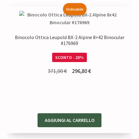
Ordinabile
Binocolo Ottica Leupold BX-2 Alpine 8×42 Binocular
#176969
SCONTO - 20%
Il
Il
371,00
€
296,80
€
prezzo
prezzo
originale
attuale
era:
è:
371,00 €.
296,80 €.
AGGIUNGI AL CARRELLO