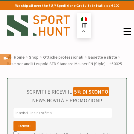
We ship all over the EU // Spedizione Gratuita in Italia da € 100
Vai
Vai
alla
al
IT
navigazione
contenuto
Home
Shop
Ottiche professionali
Basette e slitte
Base per anelli Leupold STD Standard Mauser FN (Style) – #50025
ISCRIVITI E RICEVI IL
5% DI SCONTO
NEWS NOVITÀ E PROMOZIONI!