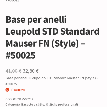
Base per anelli
Leupold STD Standard
Mauser FN (Style) –
#50025
Il
Il
41,00
€
32,80
€
Base per anelli Leupold STD Standard Mauser FN (Style) –
prezzo
prezzo
#50025
originale
attuale
Esaurito
era:
è:
COD:
030317500252
41,00 €.
32,80 €.
Categorie:
Basette e slitte
,
Ottiche professionali