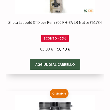
Slitta Leupold STD per Rem 700 RH-SA LR Matte #51734
SCONTO - 20%
Il
Il
63,00
€
50,40
€
prezzo
prezzo
originale
attuale
AGGIUNGI AL CARRELLO
era:
è:
63,00 €.
50,40 €.
Ordinabile