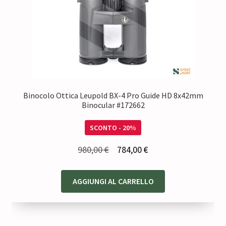
Binocolo Ottica Leupold BX-4 Pro Guide HD 8x42mm
Binocular #172662
SCONTO - 20%
Il
Il
980,00
€
784,00
€
prezzo
prezzo
originale
attuale
AGGIUNGI AL CARRELLO
era:
è:
980,00 €.
784,00 €.