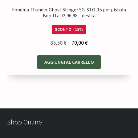
Fondina Thunder Ghost Stinger SG-STG-15 per pistola
Beretta 92,96,98 – destra
SCONTO - 18%
Il
Il
85,50
€
70,00
€
prezzo
prezzo
originale
attuale
AGGIUNGI AL CARRELLO
era:
è:
85,50 €.
70,00 €.
Shop Online