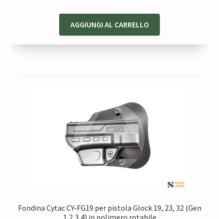
prezzo
prezzo
originale
attuale
AGGIUNGI AL CARRELLO
era:
è:
88,00 €.
72,00 €.
Fondina Cytac CY-FG19 per pistola Glock 19, 23, 32 (Gen
1,2,3,4) in polimero rotabile