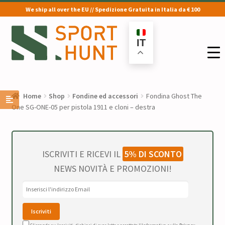
We ship all over the EU // Spedizione Gratuita in Italia da € 100
Vai
Vai
alla
al
IT
navigazione
contenuto
Home
Shop
Fondine ed accessori
Fondina Ghost The
One SG-ONE-05 per pistola 1911 e cloni – destra
ISCRIVITI E RICEVI IL
5% DI SCONTO
NEWS NOVITÀ E PROMOZIONI!