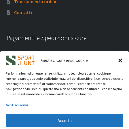
Tracciamento ordine
Contatti
Pagamenti e Spedizioni sicure
Gestisci Consenso Cookie
Per fornire le migliori esperienze, utilizziamo tecnologie come i cookie per
memorizzare e/o accedere alle informazioni del dispositivo. Il consenso a queste
tecnologie ci permetterà di elaborare dati come il comportamento di
navigazione o ID unici su questo sito. Non acconsentire o ritirare il consenso può
influire negativamente su alcune caratteristiche e funzioni.
Gestisci servizi
Accetta
iVision Communication S.r.l.
- P.Iva 04233830407 - REA: RN