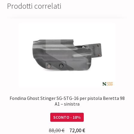
Prodotti correlati
Fondina Ghost Stinger SG-STG-16 per pistola Beretta 98
A1 – sinistra
SCONTO - 18%
Il
Il
88,00
€
72,00
€