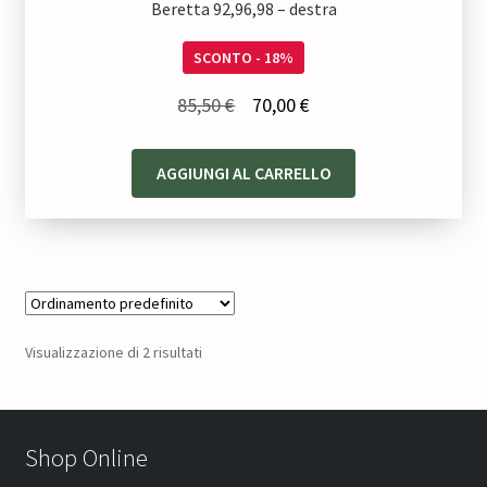
Beretta 92,96,98 – destra
SCONTO - 18%
Il
Il
85,50
€
70,00
€
prezzo
prezzo
originale
attuale
AGGIUNGI AL CARRELLO
era:
è:
85,50 €.
70,00 €.
Visualizzazione di 2 risultati
Shop Online