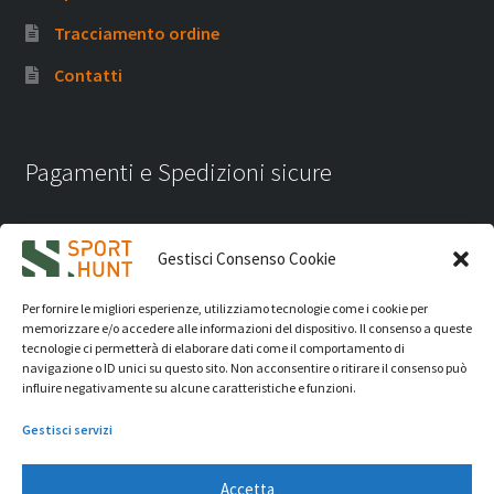
Tracciamento ordine
Contatti
Pagamenti e Spedizioni sicure
Gestisci Consenso Cookie
Per fornire le migliori esperienze, utilizziamo tecnologie come i cookie per
memorizzare e/o accedere alle informazioni del dispositivo. Il consenso a queste
tecnologie ci permetterà di elaborare dati come il comportamento di
navigazione o ID unici su questo sito. Non acconsentire o ritirare il consenso può
influire negativamente su alcune caratteristiche e funzioni.
Gestisci servizi
Accetta