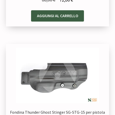
prezzo
prezzo
originale
attuale
AGGIUNGI AL CARRELLO
era:
è:
88,00 €.
72,00 €.
Fondina Thunder Ghost Stinger SG-STG-15 per pistola