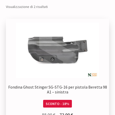
Visualizzazione di 2 risultati
Fondina Ghost Stinger SG-STG-16 per pistola Beretta 98
A1 – sinistra
SCONTO - 18%
Il
Il
88,00
€
72,00
€