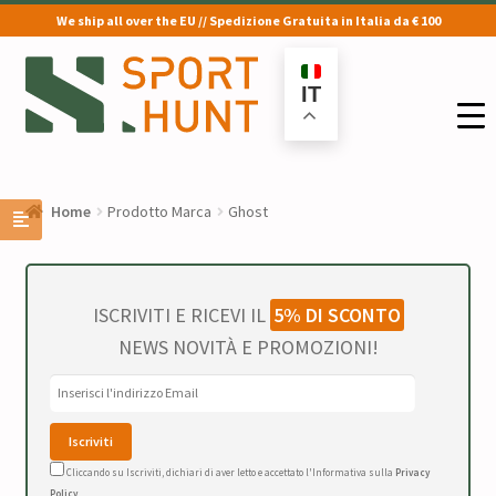
We ship all over the EU // Spedizione Gratuita in Italia da € 100
Vai
Vai
alla
al
IT
navigazione
contenuto
Home
Prodotto Marca
Ghost
ISCRIVITI E RICEVI IL
5% DI SCONTO
NEWS NOVITÀ E PROMOZIONI!
Cliccando su Iscriviti, dichiari di aver letto e accettato l'Informativa sulla
Privacy
Policy
.