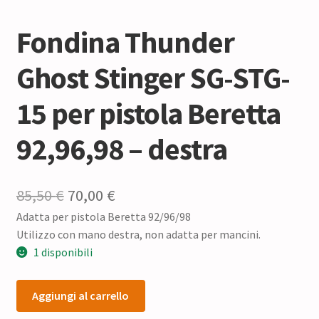
Fondina Thunder
Ghost Stinger SG-STG-
15 per pistola Beretta
92,96,98 – destra
Il
Il
85,50
€
70,00
€
Adatta per pistola Beretta 92/96/98
prezzo
prezzo
Utilizzo con mano destra, non adatta per mancini.
originale
attuale
1 disponibili
era:
è:
Fondina
85,50 €.
70,00 €.
Aggiungi al carrello
Thunder
Ghost