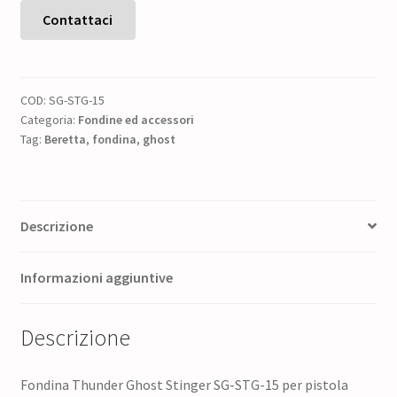
Stinger
Contattaci
SG-
STG-
15
COD:
SG-STG-15
per
Categoria:
Fondine ed accessori
pistola
Tag:
Beretta
,
fondina
,
ghost
Beretta
92,96,98
-
destra
Descrizione
quantità
Informazioni aggiuntive
Descrizione
Fondina Thunder Ghost Stinger SG-STG-15 per pistola