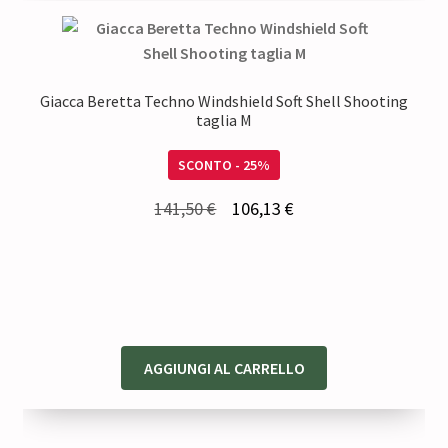
Giacca Beretta Techno Windshield Soft Shell Shooting
taglia M
SCONTO - 25%
Il
Il
141,50
€
106,13
€
prezzo
prezzo
originale
attuale
era:
è:
141,50 €.
106,13 €.
AGGIUNGI AL CARRELLO