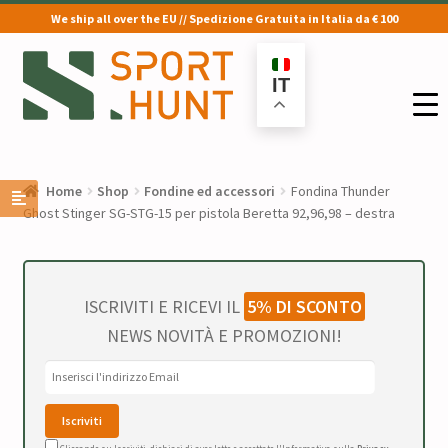
We ship all over the EU // Spedizione Gratuita in Italia da € 100
Vai
Vai
alla
al
IT
navigazione
contenuto
Home
Shop
Fondine ed accessori
Fondina Thunder
Ghost Stinger SG-STG-15 per pistola Beretta 92,96,98 – destra
ISCRIVITI E RICEVI IL
5% DI SCONTO
NEWS NOVITÀ E PROMOZIONI!