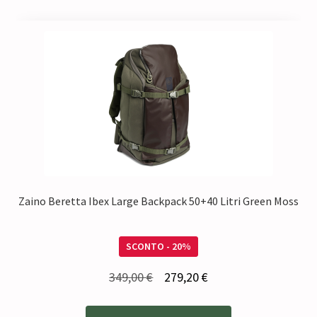
Zaino Beretta Ibex Large Backpack 50+40 Litri Green Moss
SCONTO - 20%
Il
Il
349,00
€
279,20
€
prezzo
prezzo