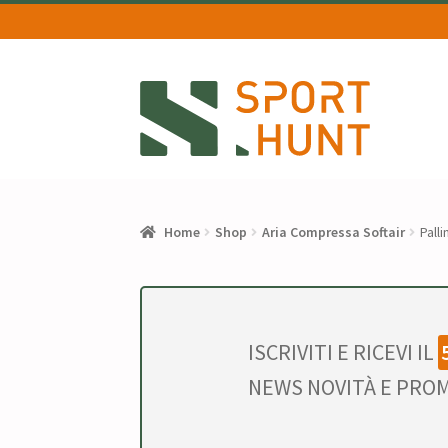
Vai
Vai
alla
al
navigazione
contenuto
Home
Shop
Aria Compressa Softair
Pall
ISCRIVITI E RICEVI IL
NEWS NOVITÀ E PROM