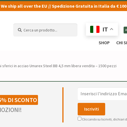
We ship all over the EU // Spedizione Gratuita in Italia da € 100
Cerca
Cerca
IT
un
un
prodotto...
prodotto...
SHOP
CHI 
ini sferici in acciao Umarex Steel BB 4,5 mm libera vendita – 1500 pezzi
5% DI SCONTO
OZIONI!
Cliccando su Iscriviti, dichiari 