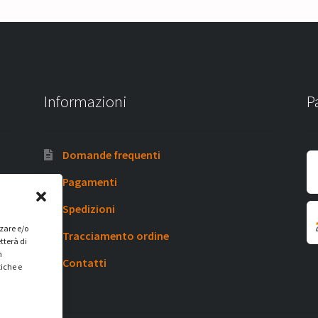
Informazioni
P
Domande frequenti
Pagamenti
Spedizioni
zzare e/o
Tracciamento ordine
tterà di
n
Contatti
tiche e