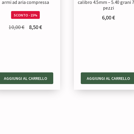
armi ad aria compressa
calibro 4.5mm – 5.40 grani 
pezzi
SCONTO - 15%
6,00
€
Il
Il
10,00
€
8,50
€
prezzo
prezzo
originale
attuale
era:
è:
10,00 €.
8,50 €.
AGGIUNGI AL CARRELLO
AGGIUNGI AL CARRELLO