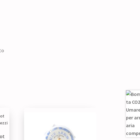
to
i
hot