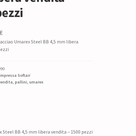
pezzi
Il
€
in acciao Umarex Steel BB 4,5 mm libera
zo
prezzo
pezzi
nale
attuale
è:
990
€.
4,25 €.
ompressa Softair
vendita
,
pallini
,
umarex
ex Steel BB 4,5 mm libera vendita – 1500 pezzi