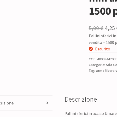
1500 
Il
5,00
€
4,25
Pallini sferici 
prez
vendita – 1500 
origi
Esaurito
era:
COD:
4000844200
5,00 
Categoria:
Aria C
Tag:
arma libera 
Descrizione
rizione
Pallini sferici in acciao Umar