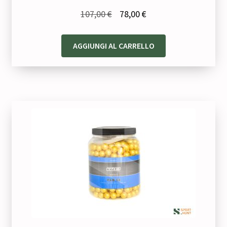
Il
Il
107,00
€
78,00
€
prezzo
prezzo
originale
attuale
AGGIUNGI AL CARRELLO
era:
è:
107,00 €.
78,00 €.