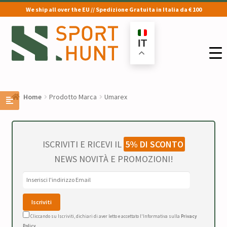
We ship all over the EU // Spedizione Gratuita in Italia da € 100
Vai
Vai
alla
al
IT
navigazione
contenuto
Home
Prodotto Marca
Umarex
ISCRIVITI E RICEVI IL
5% DI SCONTO
NEWS NOVITÀ E PROMOZIONI!
Cliccando su Iscriviti, dichiari di aver letto e accettato l'Informativa sulla
Privacy
Policy
.