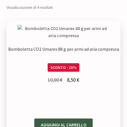
Visualizzazione di 4 risultati
Bomboletta CO2 Umarex 88 g per armi ad aria compressa
SCONTO - 15%
Il
Il
10,00
€
8,50
€
prezzo
prezzo
originale
attuale
era:
è:
10,00 €.
8,50 €.
AGGIUNGI AL CARRELLO