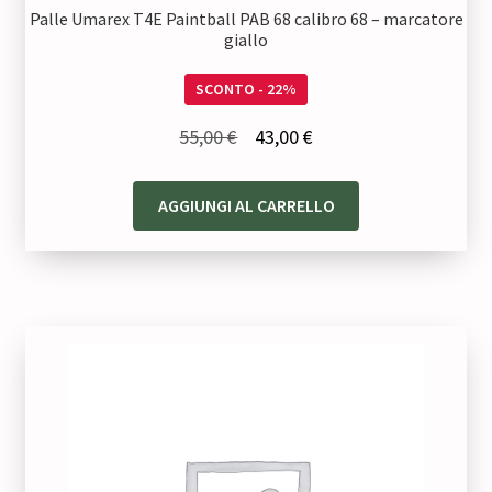
Palle Umarex T4E Paintball PAB 68 calibro 68 – marcatore
giallo
SCONTO - 22%
Il
Il
55,00
€
43,00
€
prezzo
prezzo
originale
attuale
AGGIUNGI AL CARRELLO
era:
è:
55,00 €.
43,00 €.