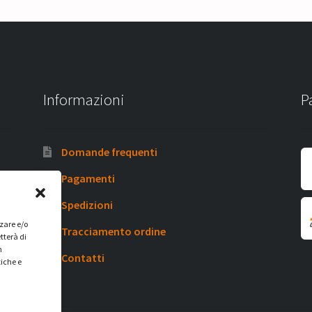
Informazioni
P
Domande frequenti
Pagamenti
Spedizioni
zzare e/o
Tracciamento ordine
tterà di
n
Contatti
tiche e