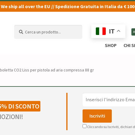
We ship all over the EU // Spedizione Gratuita in Italia da € 100
Cerca
Cerca
IT
un
un
prodotto...
prodotto...
SHOP
CHI 
oletta CO2 Liss per pistola ad aria compressa 88 gr
5% DI SCONTO
OZIONI!
Cliccando su Iscriviti, dichiari 