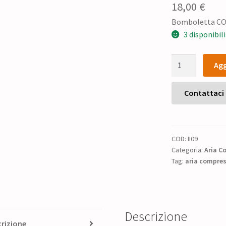
18,00
€
Bomboletta CO2 
3 disponibili
Bomboletta
Agg
CO2
Liss
per
Contattaci
pistola
ad
aria
COD:
II09
compressa
Categoria:
Aria C
88
Tag:
aria compre
gr
quantità
Descrizione
rizione