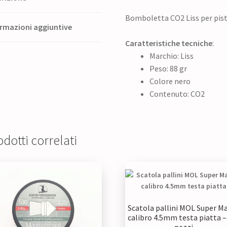
Bomboletta CO2 Liss per pist
rmazioni aggiuntive
Caratteristiche tecniche
:
Marchio: Liss
Peso: 88 gr
Colore nero
Contenuto: CO2
dotti correlati
Scatola pallini MOL Super M
calibro 4.5mm testa piatta –
pezzi