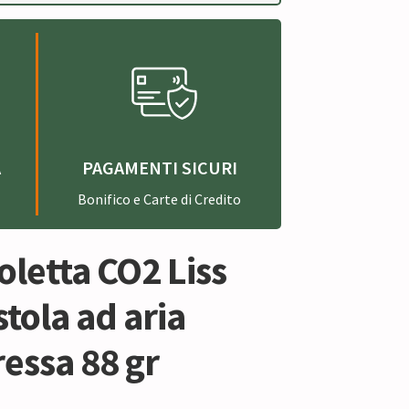
A
PAGAMENTI SICURI
Bonifico e Carte di Credito
letta CO2 Liss
stola ad aria
essa 88 gr