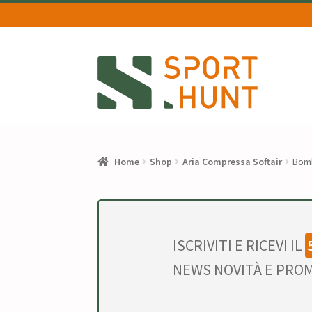
Vai
Vai
alla
al
navigazione
contenuto
Home
Shop
Aria Compressa Softair
Bomb
ISCRIVITI E RICEVI IL
NEWS NOVITÀ E PROM