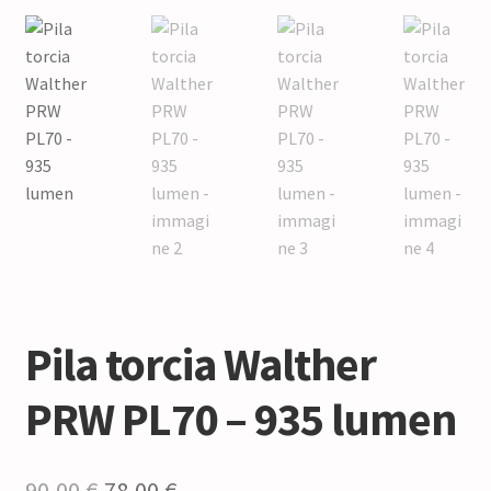
Pila torcia Walther
PRW PL70 – 935 lumen
Il
Il
90,00
€
78,00
€