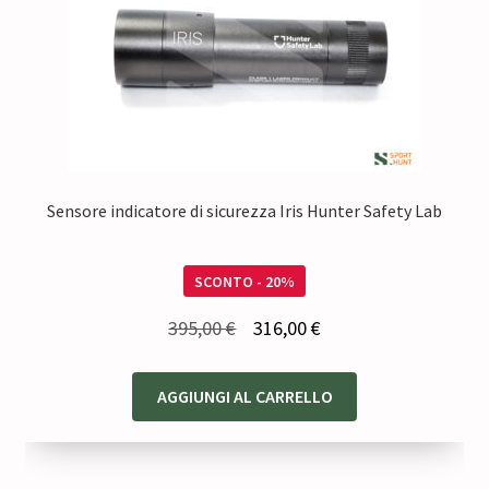
Sensore indicatore di sicurezza Iris Hunter Safety Lab
SCONTO - 20%
Il
Il
395,00
€
316,00
€
prezzo
prezzo
originale
attuale
AGGIUNGI AL CARRELLO
era:
è:
395,00 €.
316,00 €.