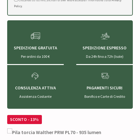
Cliccando su Iscriviti, dichiari di aver letto e accettato l'Informativa sulla
Privacy
Policy
.
SPEDIZIONE GRATUITA
SPEDIZIONE ESPRESSO
Per ordini da 100 €
Da 24h fino a 72h (Isole)
CONSULENZA ATTIVA
PAGAMENTI SICURI
Assistenza Costante
Bonifico e Carte di Credito
SCONTO - 13%