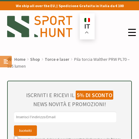
We ship all over the EU // Spedizione Gratuita in Italia da € 100
Vai
Vai
alla
al
IT
navigazione
contenuto
Home
Shop
Torce e laser
Pila torcia Walther PRW PL70 –
935 lumen
ISCRIVITI E RICEVI IL
5% DI SCONTO
NEWS NOVITÀ E PROMOZIONI!