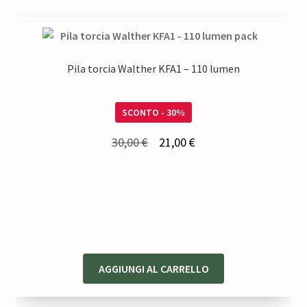
Pila torcia Walther KFA1 – 110 lumen
SCONTO - 30%
Il
Il
30,00
€
21,00
€
prezzo
prezzo
originale
attuale
era:
è:
30,00 €.
21,00 €.
AGGIUNGI AL CARRELLO