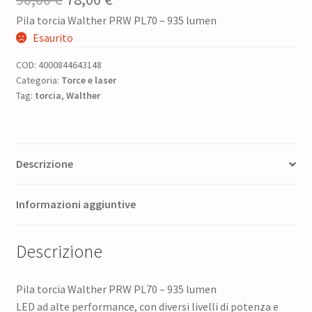
Pila torcia Walther PRW PL70 – 935 lumen
prezzo
prezzo
Esaurito
originale
attuale
COD:
4000844643148
era:
è:
Categoria:
Torce e laser
Tag:
torcia
,
90,00 €.
Walther
78,00 €.
Descrizione
Informazioni aggiuntive
Descrizione
Pila torcia Walther PRW PL70 – 935 lumen
LED ad alte performance, con diversi livelli di potenza e