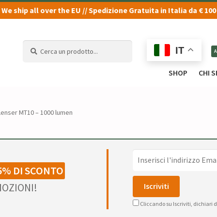
We ship all over the EU // Spedizione Gratuita in Italia da € 100
Cerca
Cerca
IT
un
un
prodotto...
prodotto...
SHOP
CHI 
 Lenser MT10 – 1000 lumen
5% DI SCONTO
OZIONI!
Cliccando su Iscriviti, dichiari 