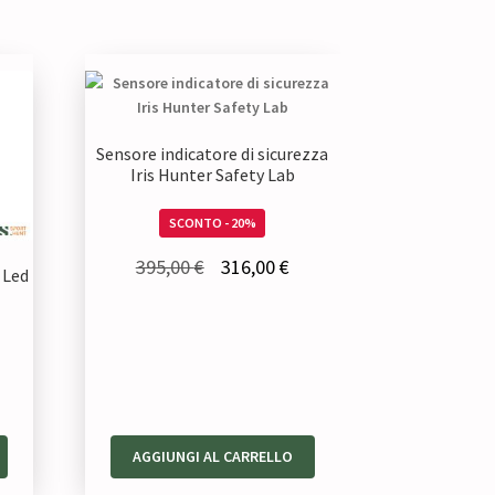
Sensore indicatore di sicurezza
Iris Hunter Safety Lab
SCONTO - 20%
Il
Il
395,00
€
316,00
€
 Led
prezzo
prezzo
originale
attuale
era:
è:
395,00 €.
316,00 €.
ezzo
AGGIUNGI AL CARRELLO
tuale