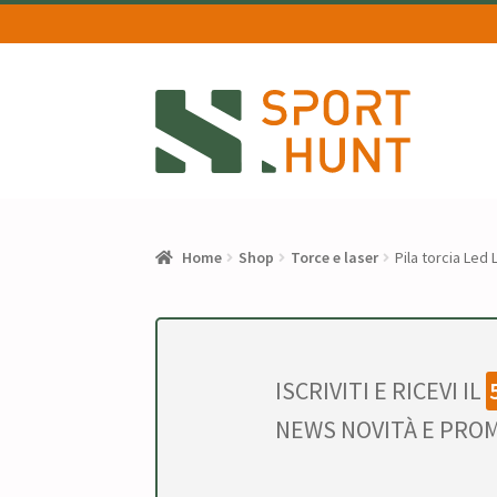
Vai
Vai
alla
al
navigazione
contenuto
Home
Shop
Torce e laser
Pila torcia Led
ISCRIVITI E RICEVI IL
NEWS NOVITÀ E PROM