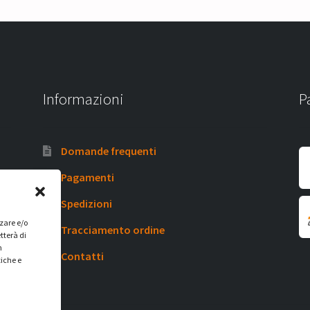
Informazioni
P
Domande frequenti
Pagamenti
Spedizioni
zzare e/o
Tracciamento ordine
tterà di
n
Contatti
tiche e