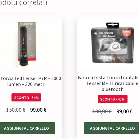
dotti correlati
Faro da testa Torcia frontale
a torcia Led Lenser P7R – 2000
Lenser MH11 ricaricabile
lumen – 320 metri
bluetooth
SCONTO - 34%
SCONTO - 45%
Il
Il
150,00
€
99,00
€
Il
Il
180,00
€
99,00
€
prezzo
prezzo
prezzo
pr
originale
attuale
AGGIUNGI AL CARRELLO
AGGIUNGI AL CARRELLO
originale
at
era:
è:
era:
è: