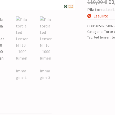
Il
110,00
€
90
Pila torcia Led
pr
Esaurito
or
COD:
4058205007
era
Categoria:
Torce e
Tag:
led lenser
11
,
to