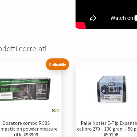
dotti correlati
Ordinabile
Dosatore combo RCBS
Palle Nosler E-Tip Expansi
mpetition powder measure
calibro 270 – 130 grani – 50 p
rifle #98909
#59298