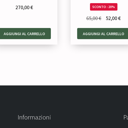
270,00
€
SCONTO - 20%
Il
Il
65,00
€
52,00
€
prezzo
pre
AGGIUNGI AL CARRELLO
AGGIUNGI AL CARRELLO
originale
att
era:
è:
65,00 €.
52,
Informazioni
P