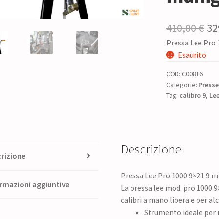
Il
410,00
€
32
Pressa Lee Pro
pr
Esaurito
or
COD:
C00816
era
Categorie:
Presse
Tag:
calibro 9
,
41
Le
Descrizione
rizione
Pressa Lee Pro 1000 9×21 9 
rmazioni aggiuntive
La pressa lee mod. pro 1000 9
calibri a mano libera e per alcu
Strumento ideale per r