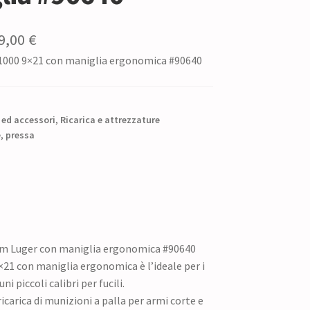
Il
9,00
€
 1000 9×21 con maniglia ergonomica #90640
ezzo
prezzo
iginale
attuale
:
è:
 ed accessori
,
Ricarica e attrezzature
0,00 €.
e
,
pressa
329,00 €.
mm Luger con maniglia ergonomica #90640
×21 con maniglia ergonomica è l’ideale per i
ni piccoli calibri per fucili.
icarica di munizioni a palla per armi corte e