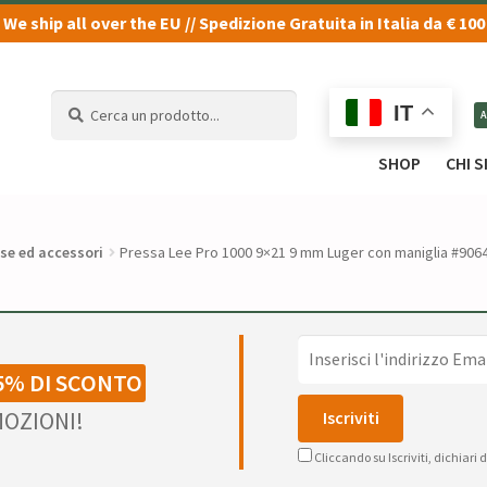
We ship all over the EU // Spedizione Gratuita in Italia da € 100
Cerca
Cerca
IT
un
un
prodotto...
prodotto...
SHOP
CHI 
se ed accessori
Pressa Lee Pro 1000 9×21 9 mm Luger con maniglia #906
5% DI SCONTO
OZIONI!
Cliccando su Iscriviti, dichiari 