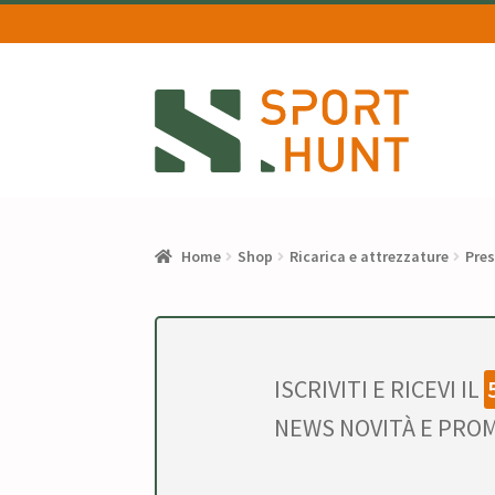
Vai
Vai
alla
al
navigazione
contenuto
Home
Shop
Ricarica e attrezzature
Pres
ISCRIVITI E RICEVI IL
NEWS NOVITÀ E PROM