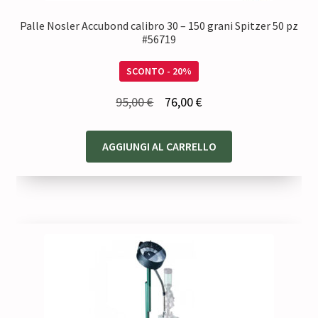
Palle Nosler Accubond calibro 30 – 150 grani Spitzer 50 pz
#56719
SCONTO - 20%
Il
Il
95,00
€
76,00
€
prezzo
prezzo
originale
attuale
AGGIUNGI AL CARRELLO
era:
è:
95,00 €.
76,00 €.