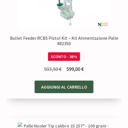
Bullet Feeder RCBS Pistol Kit – Kit Alimentazione Palle
#82350
SCONTO - 36%
Il
Il
933,50
€
599,00
€
prezzo
prezzo
originale
attuale
AGGIUNGI AL CARRELLO
era:
è:
933,50 €.
599,00 €.