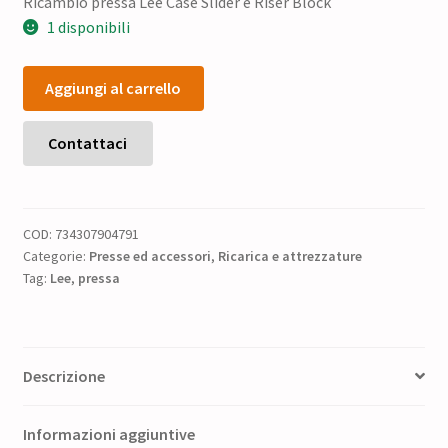
Ricambio pressa Lee Case Slider e Riser Block
1 disponibili
Ricambio
Aggiungi al carrello
pressa
Lee Case
Slider
Contattaci
e
Riser
Block
COD:
734307904791
quantità
Categorie:
Presse ed accessori
,
Ricarica e attrezzature
Tag:
Lee
,
pressa
Descrizione
Informazioni aggiuntive