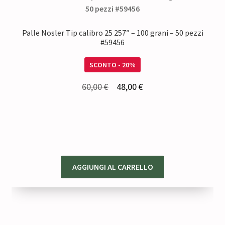
Palle Nosler Tip calibro 25 257″ – 100 grani – 50 pezzi
#59456
SCONTO - 20%
Il
Il
60,00
€
48,00
€
prezzo
prezzo
originale
attuale
era:
è:
60,00 €.
48,00 €.
AGGIUNGI AL CARRELLO