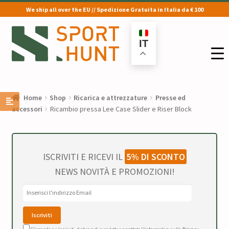
We ship all over the EU // Spedizione Gratuita in Italia da € 100
Vai
Vai
alla
al
IT
navigazione
contenuto
Home
Shop
Ricarica e attrezzature
Presse ed
accessori
Ricambio pressa Lee Case Slider e Riser Block
ISCRIVITI E RICEVI IL
5% DI SCONTO
NEWS NOVITÀ E PROMOZIONI!