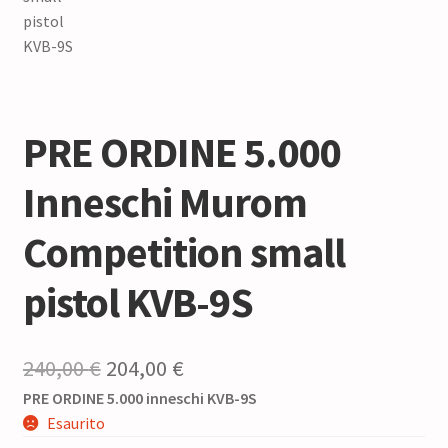
PRE ORDINE 5.000
Inneschi Murom
Competition small
pistol KVB-9S
Il
Il
240,00
€
204,00
€
PRE ORDINE 5.000 inneschi KVB-9S
prezzo
prezzo
Esaurito
originale
attuale