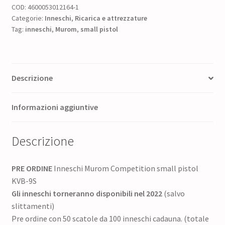
COD:
4600053012164-1
era:
è:
Categorie:
Inneschi
,
Ricarica e attrezzature
Tag:
inneschi
,
240,00 €.
Murom
,
small pistol
204,00 €.
Descrizione
Informazioni aggiuntive
Descrizione
PRE ORDINE
Inneschi Murom Competition small pistol
KVB-9S
Gli inneschi torneranno disponibili nel 2022
(salvo
slittamenti)
Pre ordine con 50 scatole da 100 inneschi cadauna. (totale