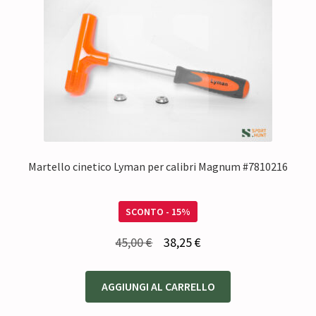
Martello cinetico Lyman per calibri Magnum #7810216
SCONTO - 15%
Il
Il
45,00
€
38,25
€
prezzo
prezzo
originale
attuale
AGGIUNGI AL CARRELLO
era:
è: