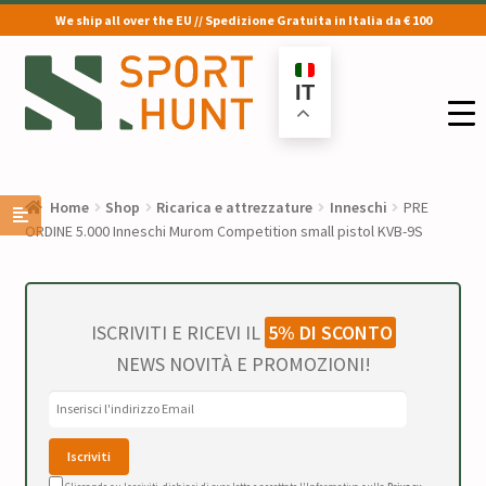
We ship all over the EU // Spedizione Gratuita in Italia da € 100
Vai
Vai
alla
al
IT
navigazione
contenuto
Home
Shop
Ricarica e attrezzature
Inneschi
PRE
ORDINE 5.000 Inneschi Murom Competition small pistol KVB-9S
ISCRIVITI E RICEVI IL
5% DI SCONTO
NEWS NOVITÀ E PROMOZIONI!