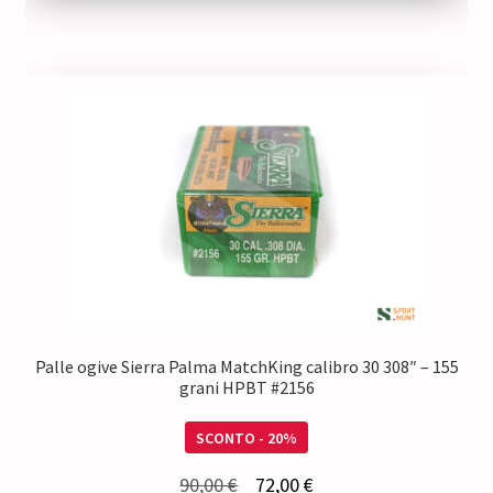
45,00 €.
38,25 €.
Palle ogive Sierra Palma MatchKing calibro 30 308″ – 155
grani HPBT #2156
SCONTO - 20%
Il
Il
90,00
€
72,00
€