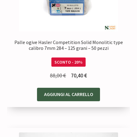
Palle ogive Hasler Competition Solid Monolitic type
calibro 7mm 284 – 125 grani – 50 pezzi
SCONTO - 20%
Il
Il
88,00
€
70,40
€
prezzo
prezzo
originale
attuale
AGGIUNGI AL CARRELLO
era:
è:
88,00 €.
70,40 €.