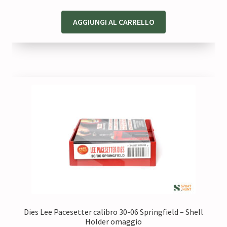
prezzo
prezzo
originale
attuale
AGGIUNGI AL CARRELLO
era:
è:
26,50 €.
21,20 €.
Dies Lee Pacesetter calibro 30-06 Springfield – Shell
Holder omaggio