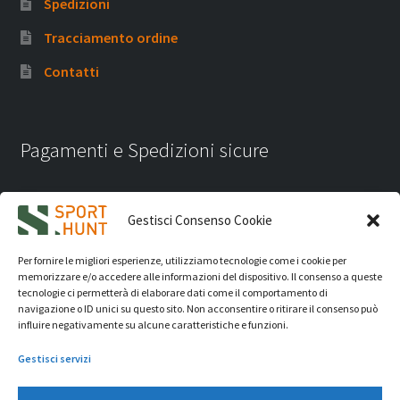
Spedizioni
Tracciamento ordine
Contatti
Pagamenti e Spedizioni sicure
Gestisci Consenso Cookie
Per fornire le migliori esperienze, utilizziamo tecnologie come i cookie per
memorizzare e/o accedere alle informazioni del dispositivo. Il consenso a queste
tecnologie ci permetterà di elaborare dati come il comportamento di
navigazione o ID unici su questo sito. Non acconsentire o ritirare il consenso può
influire negativamente su alcune caratteristiche e funzioni.
Gestisci servizi