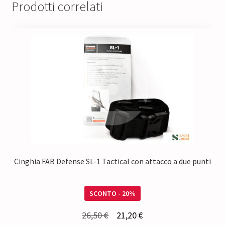
Prodotti correlati
Cinghia FAB Defense SL-1 Tactical con attacco a due punti
SCONTO - 20%
Il
Il
26,50
€
21,20
€