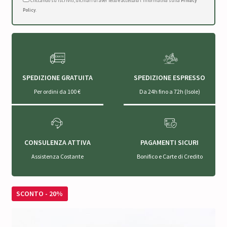
Cliccando su Iscriviti, dichiari di aver letto e accettato l'Informativa sulla
Privacy
Policy
.
SPEDIZIONE GRATUITA
SPEDIZIONE ESPRESSO
Per ordini da 100 €
Da 24h fino a 72h (Isole)
CONSULENZA ATTIVA
PAGAMENTI SICURI
Assistenza Costante
Bonifico e Carte di Credito
SCONTO - 20%