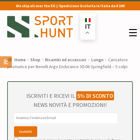
We ship all over the EU // Spedizione Gratuita in Italia da € 100
Vai
Vai
alla
al
IT
navigazione
contenuto
Home
Shop
Ricambi ed accessori
Lungo
Caricatore
prismatico per Benelli Argo Endurance 30-06 Springfield – 5 colpi
ISCRIVITI E RICEVI IL
5% DI SCONTO
NEWS NOVITÀ E PROMOZIONI!