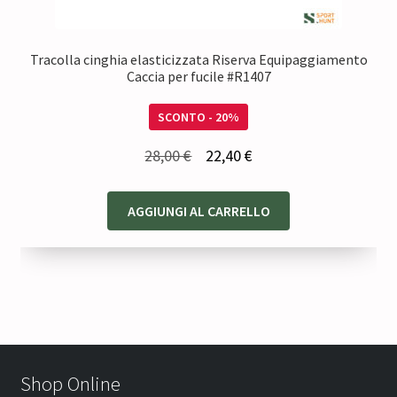
Tracolla cinghia elasticizzata Riserva Equipaggiamento
Caccia per fucile #R1407
SCONTO - 20%
Il
Il
28,00
€
22,40
€
prezzo
prezzo
originale
attuale
AGGIUNGI AL CARRELLO
era:
è:
28,00 €.
22,40 €.
Shop Online