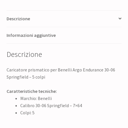
5
colpi
quantità
Descrizione
Informazioni aggiuntive
Descrizione
Caricatore prismatico per Benelli Argo Endurance 30-06
Springfield – 5 colpi
Caratteristiche tecniche:
Marchio: Benelli
Calibro 30-06 Springfield – 7×64
Colpi: 5