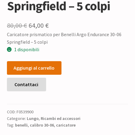
Springfield – 5 colpi
Il
Il
80,00
€
64,00
€
Caricatore prismatico per Benelli Argo Endurance 30-06
prezzo
prezzo
Springfield – 5 colpi
originale
attuale
1 disponibili
era:
è:
Caricatore
80,00 €.
64,00 €.
Aggiungi al carrello
prismatico
per
Benelli
Contattaci
Argo
Endurance
30-
COD:
F0539900
06
Categorie:
Lungo
,
Ricambi ed accessori
Springfield
Tag:
benelli
,
calibro 30-06
,
caricatore
–