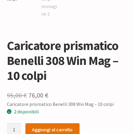
Caricatore prismatico
Benelli 308 Win Mag –
10 colpi
Il
Il
95,00
€
76,00
€
Caricatore prismatico Benelli 308 Win Mag – 10 colpi
prezzo
prezzo
2 disponibili
originale
attuale
Caricatore
era:
è:
Aggiungi al carrello
prismatico