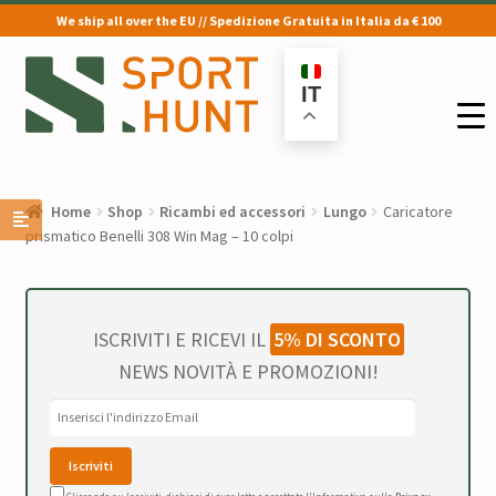
We ship all over the EU // Spedizione Gratuita in Italia da € 100
Vai
Vai
alla
al
IT
navigazione
contenuto
Home
Shop
Ricambi ed accessori
Lungo
Caricatore
prismatico Benelli 308 Win Mag – 10 colpi
ISCRIVITI E RICEVI IL
5% DI SCONTO
NEWS NOVITÀ E PROMOZIONI!