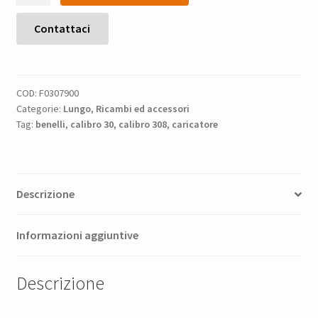
95,00 €.
76,00 €.
Benelli
308
Contattaci
Win
Mag
-
COD:
F0307900
10
Categorie:
Lungo
,
Ricambi ed accessori
colpi
Tag:
benelli
,
calibro 30
,
calibro 308
,
caricatore
quantità
Descrizione
Informazioni aggiuntive
Descrizione