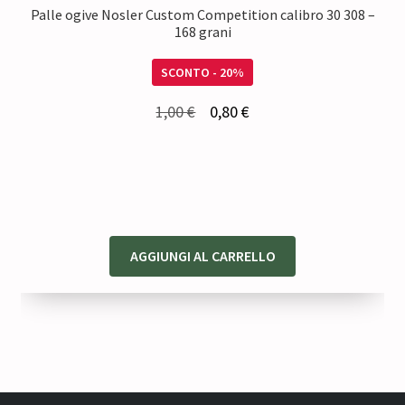
Palle ogive Nosler Custom Competition calibro 30 308 –
168 grani
SCONTO - 20%
Il
Il
1,00
€
0,80
€
prezzo
prezzo
originale
attuale
era:
è:
1,00 €.
0,80 €.
AGGIUNGI AL CARRELLO