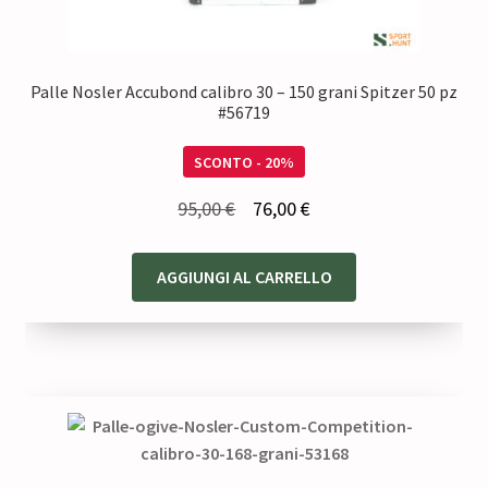
Palle Nosler Accubond calibro 30 – 150 grani Spitzer 50 pz
#56719
SCONTO - 20%
Il
Il
95,00
€
76,00
€
prezzo
prezzo
originale
attuale
AGGIUNGI AL CARRELLO
era:
è:
95,00 €.
76,00 €.