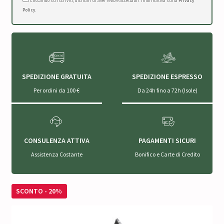
Cliccando su Iscriviti, dichiari di aver letto e accettato l'Informativa sulla
Privacy
Policy
.
SPEDIZIONE GRATUITA
SPEDIZIONE ESPRESSO
Per ordini da 100 €
Da 24h fino a 72h (Isole)
CONSULENZA ATTIVA
PAGAMENTI SICURI
Assistenza Costante
Bonifico e Carte di Credito
SCONTO - 20%