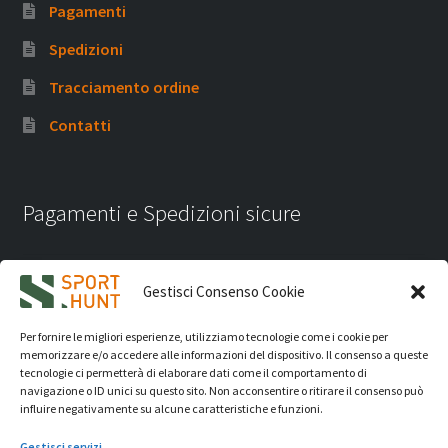
Pagamenti
Spedizioni
Tracciamento ordine
Contatti
Pagamenti e Spedizioni sicure
Gestisci Consenso Cookie
Per fornire le migliori esperienze, utilizziamo tecnologie come i cookie per
memorizzare e/o accedere alle informazioni del dispositivo. Il consenso a queste
tecnologie ci permetterà di elaborare dati come il comportamento di
navigazione o ID unici su questo sito. Non acconsentire o ritirare il consenso può
influire negativamente su alcune caratteristiche e funzioni.
Gestisci servizi