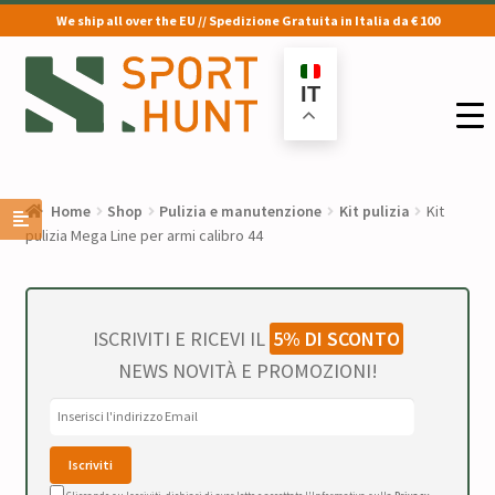
We ship all over the EU // Spedizione Gratuita in Italia da € 100
Vai
Vai
alla
al
IT
navigazione
contenuto
Home
Shop
Pulizia e manutenzione
Kit pulizia
Kit
pulizia Mega Line per armi calibro 44
ISCRIVITI E RICEVI IL
5% DI SCONTO
NEWS NOVITÀ E PROMOZIONI!