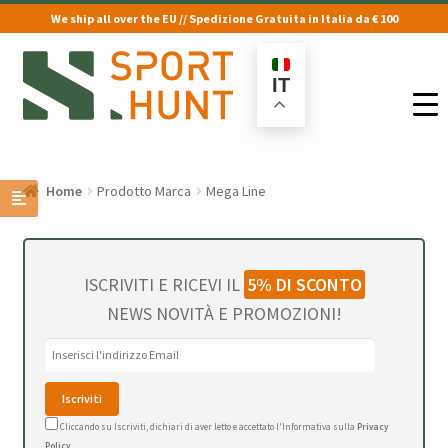
We ship all over the EU // Spedizione Gratuita in Italia da € 100
Vai
Vai
alla
al
IT
navigazione
contenuto
Home
Prodotto Marca
Mega Line
ISCRIVITI E RICEVI IL
5% DI SCONTO
NEWS NOVITÀ E PROMOZIONI!
Cliccando su Iscriviti, dichiari di aver letto e accettato l'Informativa sulla
Privacy
Policy
.