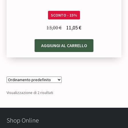
SCONTO - 15%
Il
Il
13,00
€
11,05
€
prezzo
prezzo
originale
attuale
AGGIUNGI AL CARRELLO
era:
è:
13,00 €.
11,05 €.
Visualizzazione di 2 risultati
Shop Online