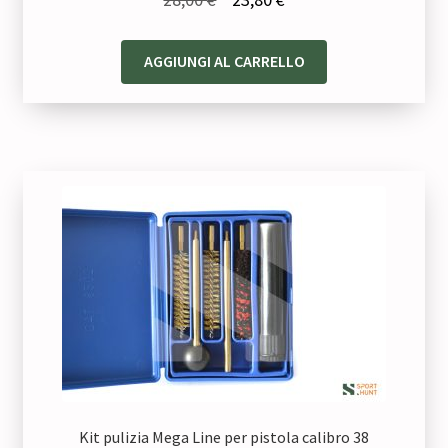
prezzo
prezzo
originale
attuale
AGGIUNGI AL CARRELLO
era:
è:
28,00 €.
23,80 €.
Kit pulizia Mega Line per pistola calibro 38