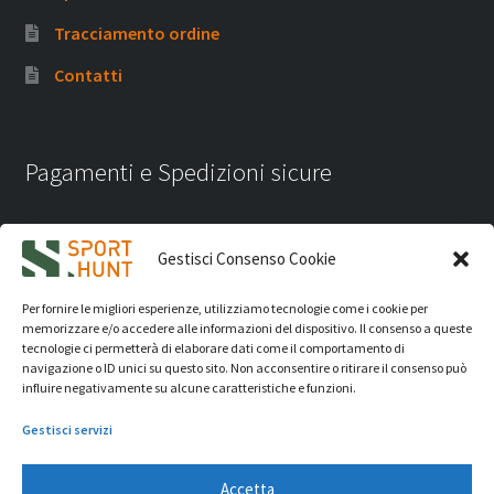
Tracciamento ordine
Contatti
Pagamenti e Spedizioni sicure
Gestisci Consenso Cookie
Per fornire le migliori esperienze, utilizziamo tecnologie come i cookie per
memorizzare e/o accedere alle informazioni del dispositivo. Il consenso a queste
tecnologie ci permetterà di elaborare dati come il comportamento di
navigazione o ID unici su questo sito. Non acconsentire o ritirare il consenso può
influire negativamente su alcune caratteristiche e funzioni.
Gestisci servizi
Accetta