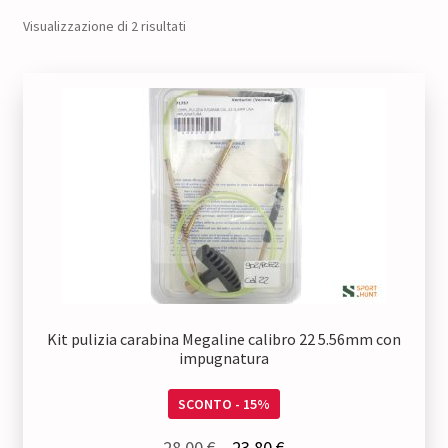
Visualizzazione di 2 risultati
Kit pulizia carabina Megaline calibro 22 5.56mm con
impugnatura
SCONTO - 15%
Il
Il
28,00
€
23,80
€