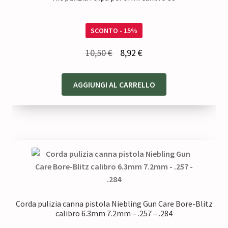
SCONTO - 15%
Il
Il
10,50
€
8,92
€
prezzo
prezzo
originale
attuale
AGGIUNGI AL CARRELLO
era:
è:
10,50 €.
8,92 €.
Corda pulizia canna pistola Niebling Gun Care Bore-Blitz
calibro 6.3mm 7.2mm – .257 – .284