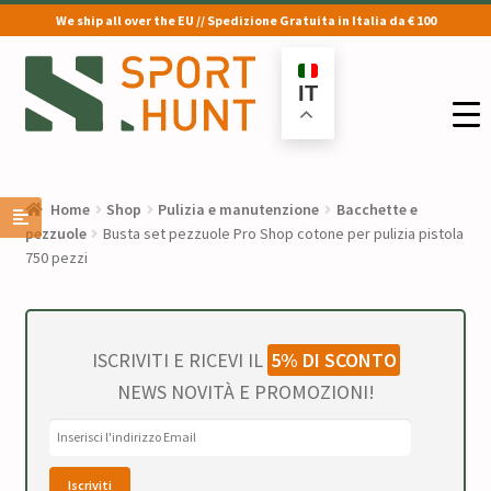
We ship all over the EU // Spedizione Gratuita in Italia da € 100
Vai
Vai
alla
al
IT
navigazione
contenuto
Home
Shop
Pulizia e manutenzione
Bacchette e
pezzuole
Busta set pezzuole Pro Shop cotone per pulizia pistola
750 pezzi
ISCRIVITI E RICEVI IL
5% DI SCONTO
NEWS NOVITÀ E PROMOZIONI!