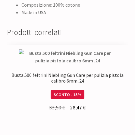
Composizione: 100% cotone
Made in USA
Prodotti correlati
Busta 500 feltrini Niebling Gun Care per pulizia pistola
calibro 6mm .24
SCONTO - 15%
Il
Il
33,50
€
28,47
€
prezzo
prezzo
originale
attuale
era:
è: