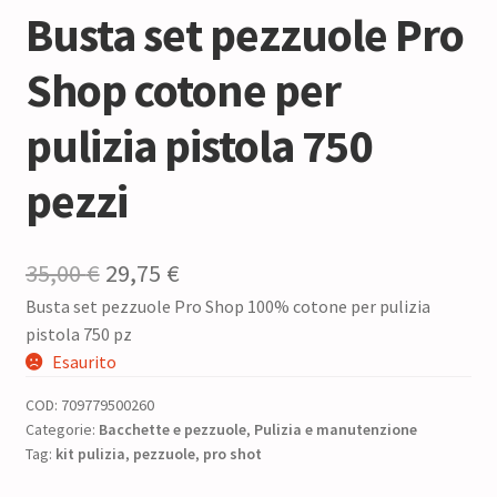
Busta set pezzuole Pro
Shop cotone per
pulizia pistola 750
pezzi
Il
Il
35,00
€
29,75
€
Busta set pezzuole Pro Shop 100% cotone per pulizia
prezzo
prezzo
pistola 750 pz
originale
attuale
Esaurito
era:
è:
COD:
709779500260
35,00 €.
29,75 €.
Categorie:
Bacchette e pezzuole
,
Pulizia e manutenzione
Tag:
kit pulizia
,
pezzuole
,
pro shot