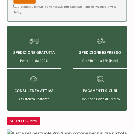
Cliccando su Iscriviti, dichiari di aver letto e accettato l'Informativa sulla
Privacy
Policy
.
SPEDIZIONE GRATUITA
SPEDIZIONE ESPRESSO
Per ordini da 100 €
Da 24h fino a 72h (Isole)
CONSULENZA ATTIVA
PAGAMENTI SICURI
Assistenza Costante
Bonifico e Carte di Credito
SCONTO - 15%