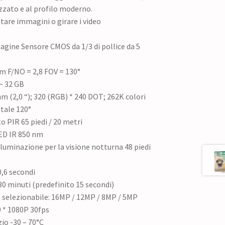
zzato e al profilo moderno.
ttare immagini o girare i video
agine Sensore CMOS da 1/3 di pollice da 5
m F/NO = 2,8 FOV = 130°
~ 32 GB
 (2,0 “); 320 (RGB) * 240 DOT; 262K colori
tale 120°
o PIR 65 piedi / 20 metri
ED IR 850 nm
luminazione per la visione notturna 48 piedi
0,6 secondi
 30 minuti (predefinito 15 secondi)
selezionabile: 16MP / 12MP / 8MP / 5MP
0 * 1080P 30fps
io -30 – 70°C