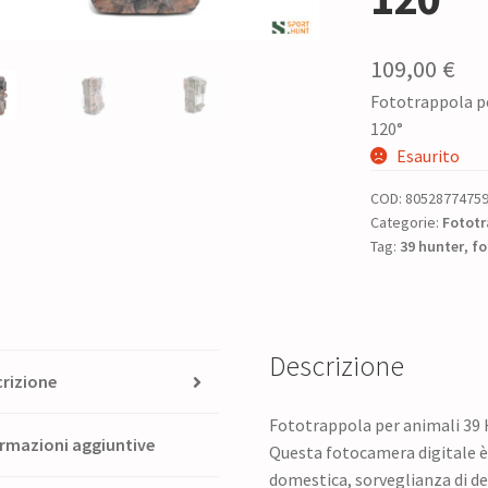
109,00
€
Fototrappola p
120°
Esaurito
COD:
8052877475
Categorie:
Fototr
Tag:
39 hunter
,
fo
Descrizione
rizione
Fototrappola per animali 39
rmazioni aggiuntive
Questa fotocamera digitale è 
domestica, sorveglianza di de