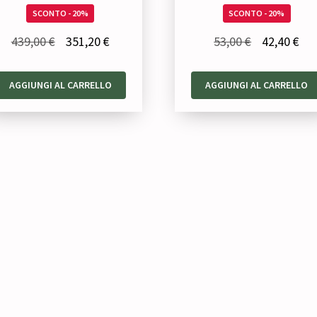
SCONTO - 20%
SCONTO - 20%
Il
Il
Il
Il
439,00
€
351,20
€
53,00
€
42,40
€
prezzo
prezzo
prezzo
pre
originale
attuale
originale
att
AGGIUNGI AL CARRELLO
AGGIUNGI AL CARRELLO
era:
è:
era:
è:
439,00 €.
351,20 €.
53,00 €.
42,