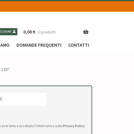
0,00
€
0 prodotti
ACCOUNT
SIAMO
DOMANDE FREQUENTI
CONTATTI
m 120°
di aver letto e accettato l'Informativa sulla
Privacy Policy
.