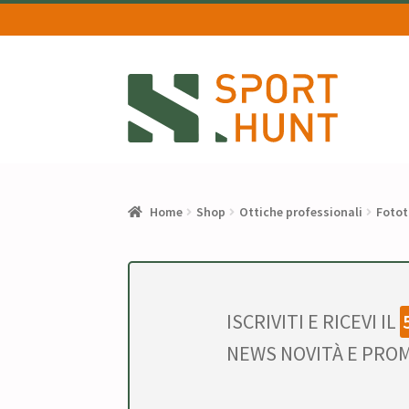
Vai
Vai
alla
al
navigazione
contenuto
Home
Shop
Ottiche professionali
Fotot
ISCRIVITI E RICEVI IL
NEWS NOVITÀ E PROM