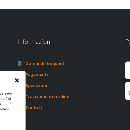
Informazioni
P
Domande frequenti
Pagamenti
Spedizioni
zzare e/o
Tracciamento ordine
tterà di
n
Contatti
tiche e