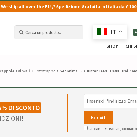
We ship all over the EU // Spedizione Gratuita in Italia da € 100
Cerca
Cerca
IT
un
un
prodotto...
prodotto...
SHOP
CHI 
rappole animali
Fototrappola per animali 39 Hunter 16MP 1080P Trail ca
5% DI SCONTO
OZIONI!
Cliccando su Iscriviti, dichiari 