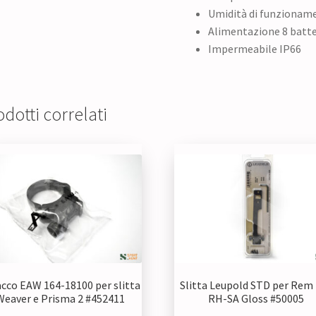
Umidità di funzionam
Alimentazione 8 batter
Impermeabile IP66
dotti correlati
cco EAW 164-18100 per slitta
Slitta Leupold STD per Rem
Weaver e Prisma 2 #452411
RH-SA Gloss #50005