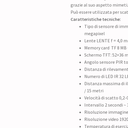
grazie al suo aspetto mimeti
Può essere utilizzata per sca
Caratteristiche tecniche:
Tipo di sensore di imm
megapixel
Lente LENTE f = 4,0 m
Memory card TF 8 MB 
Schermo TFT: 52×36 mm
Angolo sensore PIR to
Distanza di rilevament
Numero di LED IR 32 L
Distanza massima di il
/ 15 metri
Velocità di scatto 0,2-
Intervallo 2 secondi ~
Risoluzione immagine 
Risoluzione video 192
Temperatura di eserciz