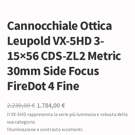
Cannocchiale Ottica
Leupold VX-5HD 3-
15×56 CDS-ZL2 Metric
30mm Side Focus
FireDot 4 Fine
Il
Il
2.230,00
€
1.784,00
€
Il VX-5HD rappresenta la serie più luminosa e robusta della
prezzo
prezzo
sua categoria.
originale
attuale
Illuminazione e contrasto eccellenti.