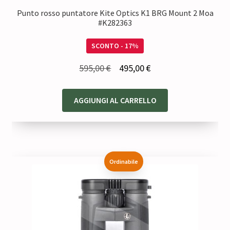
Punto rosso puntatore Kite Optics K1 BRG Mount 2 Moa
#K282363
SCONTO - 17%
Il
Il
595,00
€
495,00
€
prezzo
prezzo
originale
attuale
AGGIUNGI AL CARRELLO
era:
è:
595,00 €.
495,00 €.
Ordinabile