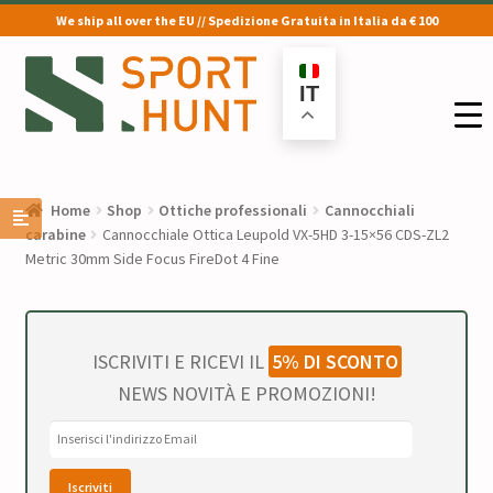
We ship all over the EU // Spedizione Gratuita in Italia da € 100
Vai
Vai
alla
al
IT
navigazione
contenuto
Home
Shop
Ottiche professionali
Cannocchiali
carabine
Cannocchiale Ottica Leupold VX-5HD 3-15×56 CDS-ZL2
Metric 30mm Side Focus FireDot 4 Fine
ISCRIVITI E RICEVI IL
5% DI SCONTO
NEWS NOVITÀ E PROMOZIONI!