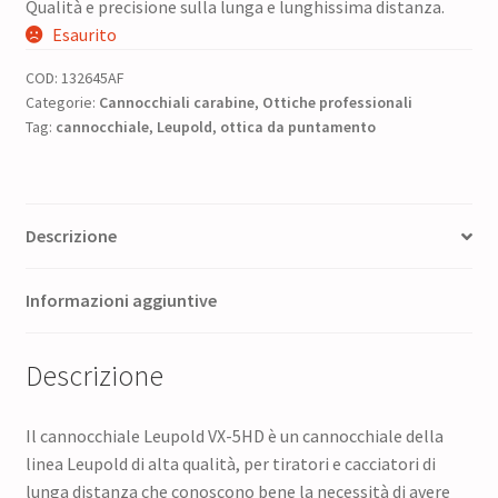
era:
è:
Qualità e precisione sulla lunga e lunghissima distanza.
Esaurito
2.230,00 €.
1.784,00 €.
COD:
132645AF
Categorie:
Cannocchiali carabine
,
Ottiche professionali
Tag:
cannocchiale
,
Leupold
,
ottica da puntamento
Descrizione
Informazioni aggiuntive
Descrizione
Il cannocchiale Leupold VX-5HD è un cannocchiale della
linea Leupold di alta qualità, per tiratori e cacciatori di
lunga distanza che conoscono bene la necessità di avere