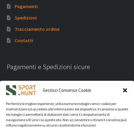
Pagamenti
Spedizioni
Tracciamento ordine
Contatti
Pagamenti e Spedizioni sicure
Gestisci Consenso Cookie
Per fornire le migliori esperienze, utilizziamo tecnologie come i cookie per
memorizzare e/o accedere alle informazioni del dispositivo. Il consenso a queste
tecnologie ci permetterà di elaborare dati come il comportamento di
navigazione o ID unici su questo sito. Non acconsentire o ritirare il consenso può
influire negativamente su alcune caratteristiche e funzioni.