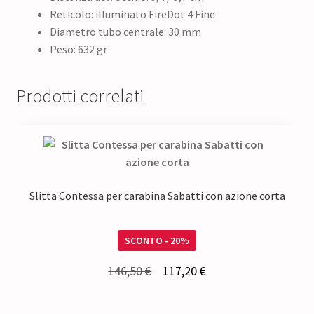
Reticolo: illuminato FireDot 4 Fine
Diametro tubo centrale: 30 mm
Peso: 632 gr
Prodotti correlati
Slitta Contessa per carabina Sabatti con azione corta
SCONTO - 20%
Il
Il
146,50
€
117,20
€
prezzo
prezzo
originale
attuale