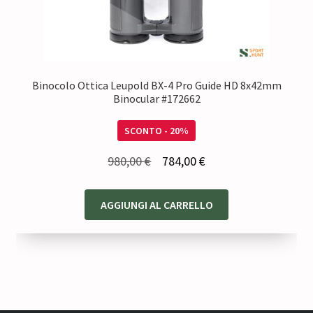
Binocolo Ottica Leupold BX-4 Pro Guide HD 8x42mm
Binocular #172662
SCONTO - 20%
Il
Il
980,00
€
784,00
€
prezzo
prezzo
originale
attuale
AGGIUNGI AL CARRELLO
era:
è:
980,00 €.
784,00 €.