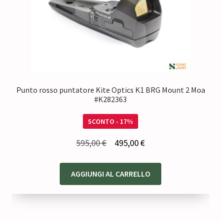
Punto rosso puntatore Kite Optics K1 BRG Mount 2 Moa
#K282363
SCONTO - 17%
Il
Il
595,00
€
495,00
€
prezzo
prezzo
originale
attuale
AGGIUNGI AL CARRELLO
era:
è:
595,00 €.
495,00 €.