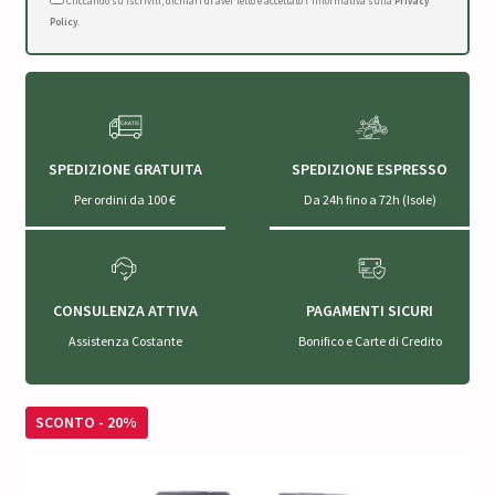
Cliccando su Iscriviti, dichiari di aver letto e accettato l'Informativa sulla
Privacy
Policy
.
SPEDIZIONE GRATUITA
SPEDIZIONE ESPRESSO
Per ordini da 100 €
Da 24h fino a 72h (Isole)
CONSULENZA ATTIVA
PAGAMENTI SICURI
Assistenza Costante
Bonifico e Carte di Credito
SCONTO - 20%