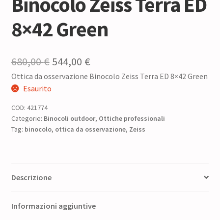
Binocolo Zeiss Terra ED
8×42 Green
Il
Il
680,00
€
544,00
€
Ottica da osservazione Binocolo Zeiss Terra ED 8×42 Green
prezzo
prezzo
Esaurito
originale
attuale
COD:
421774
era:
è:
Categorie:
Binocoli outdoor
,
Ottiche professionali
Tag:
binocolo
680,00 €.
,
ottica da osservazione
544,00 €.
,
Zeiss
Descrizione
Informazioni aggiuntive