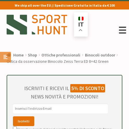
We ship all over the EU // Spedizione Gratuita in Italia da € 100
Vai
Vai
alla
al
IT
navigazione
contenuto
Home
Shop
Ottiche professionali
Binocoli outdoor
Ottica da osservazione Binocolo Zeiss Terra ED 8×42 Green
ISCRIVITI E RICEVI IL
5% DI SCONTO
NEWS NOVITÀ E PROMOZIONI!