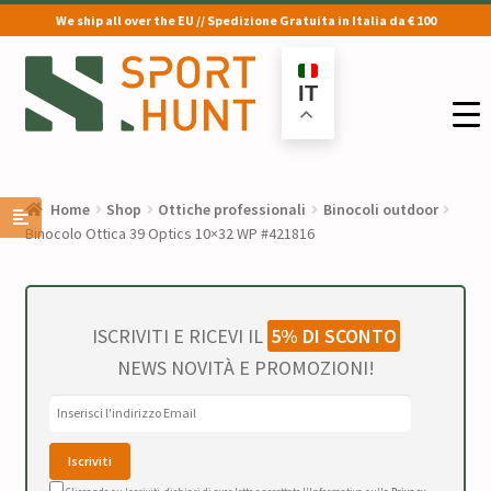
We ship all over the EU // Spedizione Gratuita in Italia da € 100
Vai
Vai
alla
al
IT
navigazione
contenuto
Home
Shop
Ottiche professionali
Binocoli outdoor
Binocolo Ottica 39 Optics 10×32 WP #421816
ISCRIVITI E RICEVI IL
5% DI SCONTO
NEWS NOVITÀ E PROMOZIONI!