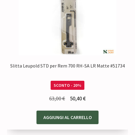
Slitta Leupold STD per Rem 700 RH-SA LR Matte #51734
SCONTO - 20%
Il
Il
63,00
€
50,40
€
prezzo
prezzo
originale
attuale
AGGIUNGI AL CARRELLO
era:
è:
63,00 €.
50,40 €.