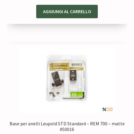
prezzo
prezzo
originale
attuale
AGGIUNGI AL CARRELLO
era:
è:
610,00 €.
488,00 €.
Base per anelli Leupold STD Standard – REM 700 – matte
#50016