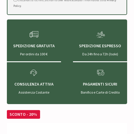
Cliccando su Iscriviti, dichiari di aver letto e accettato l'Informativa sulla
Privacy
Policy
.
SPEDIZIONE GRATUITA
SPEDIZIONE ESPRESSO
Per ordini da 100 €
Da 24h fino a 72h (Isole)
CONSULENZA ATTIVA
PAGAMENTI SICURI
Assistenza Costante
Bonifico e Carte di Credito
SCONTO - 20%