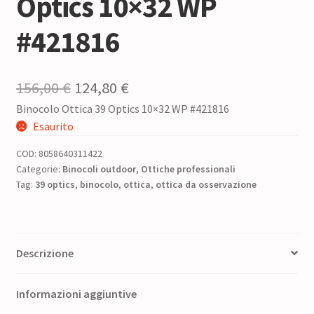
Optics 10×32 WP
#421816
Il
Il
156,00
€
124,80
€
Binocolo Ottica 39 Optics 10×32 WP #421816
prezzo
prezzo
Esaurito
originale
attuale
COD:
8058640311422
era:
è:
Categorie:
Binocoli outdoor
,
Ottiche professionali
Tag:
39 optics
156,00 €.
,
binocolo
,
ottica
124,80 €.
,
ottica da osservazione
Descrizione
Informazioni aggiuntive