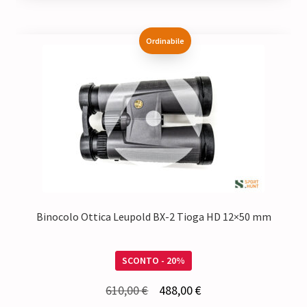
Ordinabile
Binocolo Ottica Leupold BX-2 Tioga HD 12×50 mm
SCONTO - 20%
Il
Il
610,00
€
488,00
€