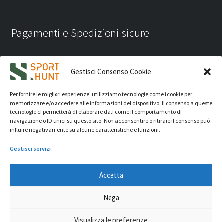
Pagamenti e Spedizioni sicure
Gestisci Consenso Cookie
Per fornire le migliori esperienze, utilizziamo tecnologie come i cookie per
memorizzare e/o accedere alle informazioni del dispositivo. Il consenso a queste
tecnologie ci permetterà di elaborare dati come il comportamento di
navigazione o ID unici su questo sito. Non acconsentire o ritirare il consenso può
influire negativamente su alcune caratteristiche e funzioni.
Gestisci servizi
Accetta
iVision Communication S.r.l.
- P.Iva 04233830407 - REA: RN
Nega
331582 Copyright 2026. Tutti i diritti riservati.
© Sport Hunt 2026
Visualizza le preferenze