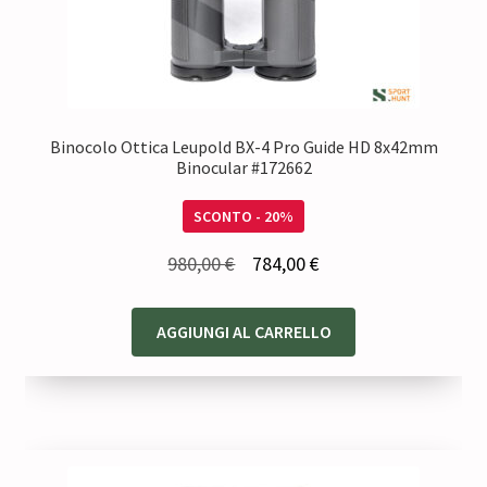
Binocolo Ottica Leupold BX-4 Pro Guide HD 8x42mm
Binocular #172662
SCONTO - 20%
Il
Il
980,00
€
784,00
€
prezzo
prezzo
originale
attuale
AGGIUNGI AL CARRELLO
era:
è:
980,00 €.
784,00 €.