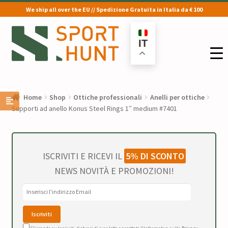
We ship all over the EU // Spedizione Gratuita in Italia da € 100
Vai
Vai
alla
al
IT
navigazione
contenuto
Home
Shop
Ottiche professionali
Anelli per ottiche
Supporti ad anello Konus Steel Rings 1″ medium #7401
ISCRIVITI E RICEVI IL
5% DI SCONTO
NEWS NOVITÀ E PROMOZIONI!