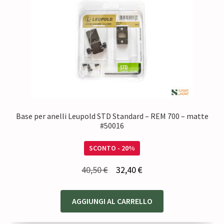
Base per anelli Leupold STD Standard – REM 700 – matte
#50016
SCONTO - 20%
Il
Il
40,50
€
32,40
€
prezzo
prezzo
originale
attuale
AGGIUNGI AL CARRELLO
era:
è: