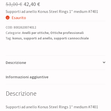
Il
Il
53,00
€
42,40
€
Supporti ad anello Konus Steel Rings 1″ medium #7401
prezzo
prezzo
Esaurito
originale
attuale
COD:
8002620074012
era:
è:
Categorie:
Anelli per ottiche
,
Ottiche professionali
Tag:
konus
,
53,00 €.
supporti ad anello
42,40 €.
,
supporti cannocchiale
Descrizione
Informazioni aggiuntive
Descrizione
Supporti ad anello Konus Steel Rings 1″ medium #7401