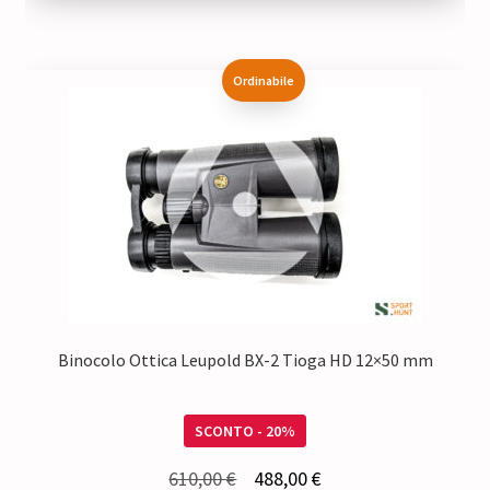
40,50 €.
32,40 €.
Ordinabile
Binocolo Ottica Leupold BX-2 Tioga HD 12×50 mm
SCONTO - 20%
Il
Il
610,00
€
488,00
€