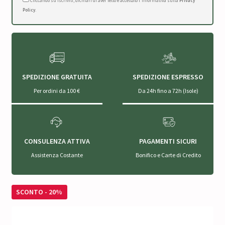
Cliccando su Iscriviti, dichiari di aver letto e accettato l'Informativa sulla
Privacy
Policy
.
SPEDIZIONE GRATUITA
SPEDIZIONE ESPRESSO
Per ordini da 100 €
Da 24h fino a 72h (Isole)
CONSULENZA ATTIVA
PAGAMENTI SICURI
Assistenza Costante
Bonifico e Carte di Credito
SCONTO - 20%