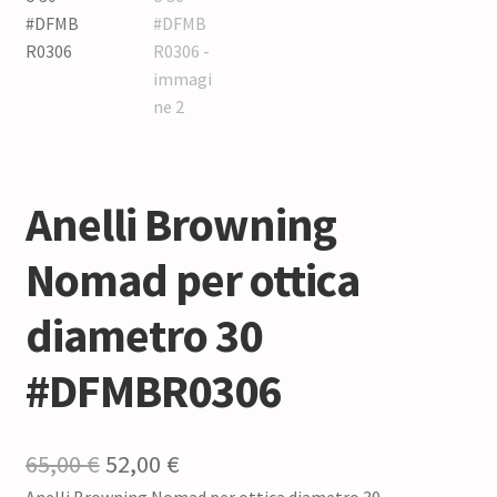
Anelli Browning
Nomad per ottica
diametro 30
#DFMBR0306
Il
Il
65,00
€
52,00
€
Anelli Browning Nomad per ottica diametro 30