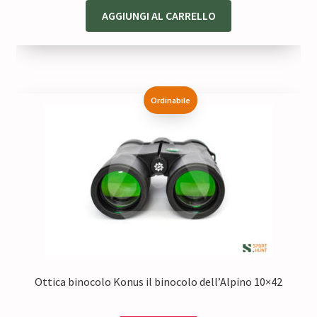
originale
attuale
AGGIUNGI AL CARRELLO
era:
è:
58,00 €.
46,40 €.
Ordinabile
Ottica binocolo Konus il binocolo dell’Alpino 10×42