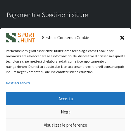
Pagamenti e Spedizioni sicure
Gestisci Consenso Cookie
Per fornire le migliori esperienze, utilizziamo tecnologie come i cookie per
memorizzare e/o accedere alle informazioni del dispositivo. Il consenso a queste
tecnologie ci permetterà di elaborare dati come il comportamento di
navigazione o ID unici su questo sito. Non acconsentire o ritirare il consenso può
influire negativamente su alcune caratteristiche e funzioni.
Gestisci servizi
Accetta
iVision Communication S.r.l.
- P.Iva 04233830407 - REA: RN
Nega
331582 Copyright 2026. Tutti i diritti riservati.
© Sport Hunt 2026
Visualizza le preferenze