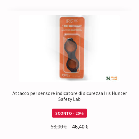
Attacco per sensore indicatore di sicurezza Iris Hunter
Safety Lab
SCONTO - 20%
Il
Il
58,00
€
46,40
€
prezzo
prezzo