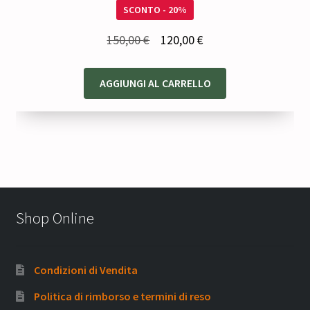
SCONTO - 20%
Il
Il
150,00
€
120,00
€
prezzo
prezzo
originale
attuale
AGGIUNGI AL CARRELLO
era:
è:
150,00 €.
120,00 €.
Shop Online
Condizioni di Vendita
Politica di rimborso e termini di reso