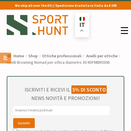
We ship all over the EU // Spedizione Gratuita in Italia da € 100
Vai
Vai
alla
al
IT
navigazione
contenuto
Home
Shop
Ottiche professionali
Anelli per ottiche
Anelli Browning Nomad per ottica diametro 30 #DFMBR0306
ISCRIVITI E RICEVI IL
5% DI SCONTO
NEWS NOVITÀ E PROMOZIONI!