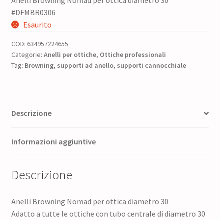
prezzo
prezzo
#DFMBR0306
originale
attuale
Esaurito
era:
è:
COD:
634957224655
65,00 €.
52,00 €.
Categorie:
Anelli per ottiche
,
Ottiche professionali
Tag:
Browning
,
supporti ad anello
,
supporti cannocchiale
Descrizione
Informazioni aggiuntive
Descrizione
Anelli Browning Nomad per ottica diametro 30
Adatto a tutte le ottiche con tubo centrale di diametro 30