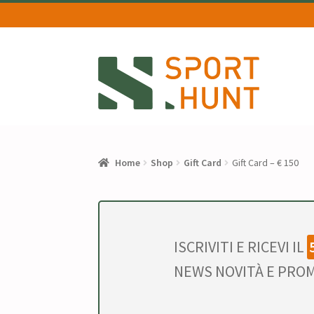
Vai
Vai
alla
al
navigazione
contenuto
Home
Shop
Gift Card
Gift Card – € 150
ISCRIVITI E RICEVI IL
NEWS NOVITÀ E PROM