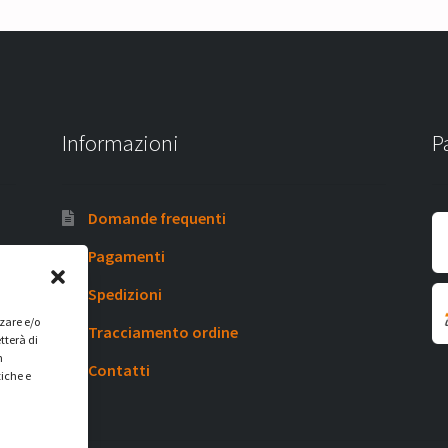
Informazioni
P
Domande frequenti
Pagamenti
Spedizioni
zzare e/o
Tracciamento ordine
tterà di
n
Contatti
tiche e