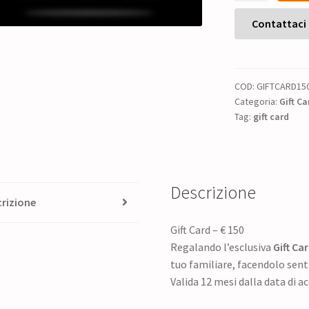
-
€
Contattaci
150
quantità
COD:
GIFTCARD15
Categoria:
Gift Ca
Tag:
gift card
Descrizione
rizione
Gift Card – € 150
Regalando l’esclusiva
Gift Ca
tuo familiare, facendolo senti
Valida 12 mesi dalla data di ac