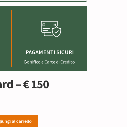
A
PAGAMENTI SICURI
Bonifico e Carte di Credito
ard – € 150
iungi al carrello