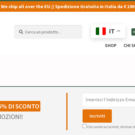
We ship all over the EU // Spedizione Gratuita in Italia da € 100
Cerca
Cerca
IT
un
un
prodotto...
prodotto...
SHOP
CHI 
5% DI SCONTO
OZIONI!
Cliccando su Iscriviti, dichiari 